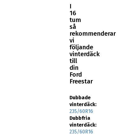
I
16
tum
så
rekommenderar
vi
följande
vinterdäck
till
din
Ford
Freestar
Dubbade
vinterdäck:
235/60R16
Dubbfria
vinterdäck:
235/60R16