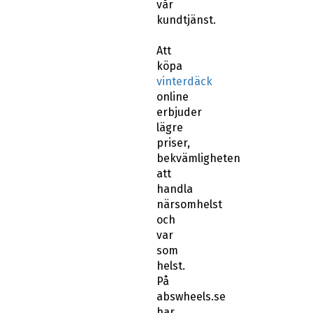
vår
kundtjänst.
Att
köpa
vinterdäck
online
erbjuder
lägre
priser,
bekvämligheten
att
handla
närsomhelst
och
var
som
helst.
På
abswheels.se
har