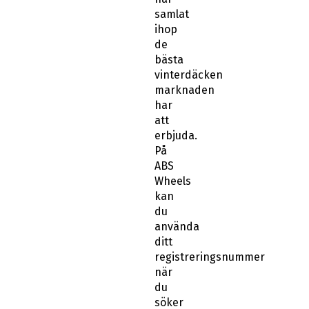
samlat
ihop
de
bästa
vinterdäcken
marknaden
har
att
erbjuda.
På
ABS
Wheels
kan
du
använda
ditt
registreringsnummer
när
du
söker