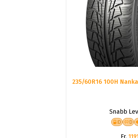
235/60R16 100H Nankan
Snabb Lev
D
D
Fr.
1191