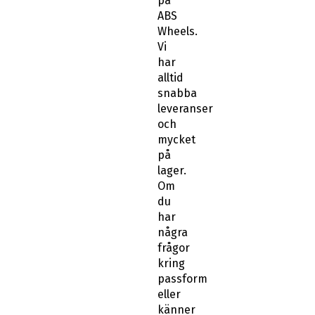
på
ABS
Wheels.
Vi
har
alltid
snabba
leveranser
och
mycket
på
lager.
Om
du
har
några
frågor
kring
passform
eller
känner