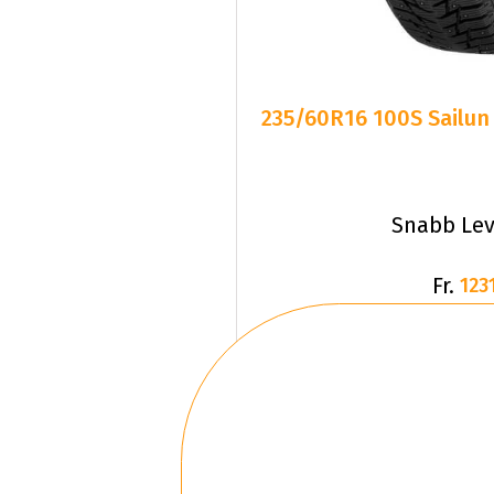
235/60R16 100S Sailun
Snabb Lev
Fr.
1231