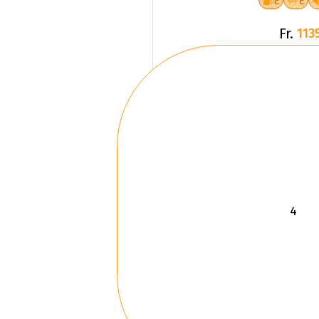
E
E
Fr.
1135