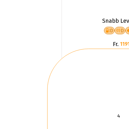
Snabb Lev
D
D
Fr.
1191