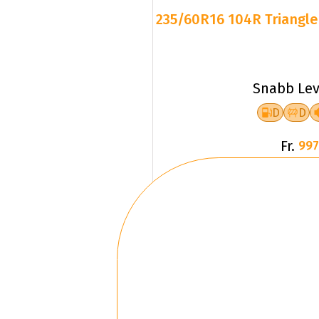
235/60R16 104R Triangle 
Snabb Lev
D
D
Fr.
997