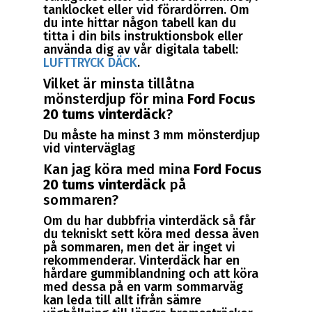
tanklocket eller vid förardörren. Om
du inte hittar någon tabell kan du
titta i din bils instruktionsbok eller
använda dig av vår digitala tabell:
LUFTTRYCK DÄCK
.
Vilket är minsta tillåtna
mönsterdjup för mina
Ford Focus
20 tums vinterdäck
?
Du måste ha minst 3 mm mönsterdjup
vid vinterväglag
Kan jag köra med mina
Ford Focus
20 tums vinterdäck
på
sommaren?
Om du har dubbfria vinterdäck så får
du tekniskt sett köra med dessa även
på sommaren, men det är inget vi
rekommenderar. Vinterdäck har en
hårdare gummiblandning och att köra
med dessa på en varm sommarväg
kan leda till allt ifrån sämre