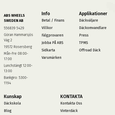
Info
Applikationer
ABS WHEELS
Betal / Finans
Däckväljare
SWEDEN AB
Villkor
Däckomvandlare
556839 5429
Göran Hammarsjös
Fälgprovaren
Press
Väg 2
Jobba På ABS
TPMS
19572 Rosersberg
Sidkarta
Offroad Däck
Mån-Fre 08:00-
Varumärken
17:00
Lunchstängt 12:00-
13:00
Bankgiro: 5300-
1194
Kunskap
KONTAKTA
Däckskola
Kontakta Oss
Blog
Vinterdäck