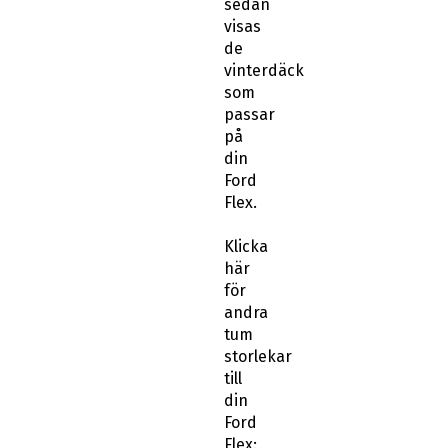
sedan
visas
de
vinterdäck
som
passar
på
din
Ford
Flex.
Klicka
här
för
andra
tum
storlekar
till
din
Ford
Flex: