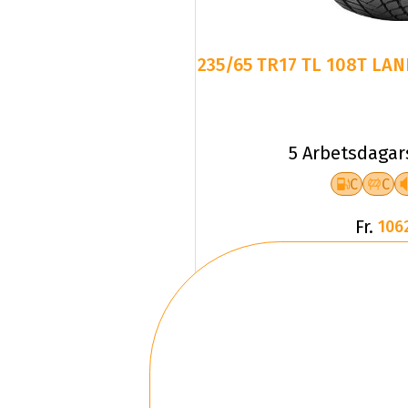
235/65 TR17 TL 108T LA
5 Arbetsdagar
C
C
Fr.
106