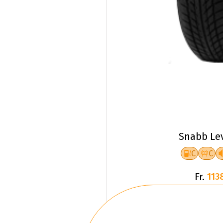
Snabb Le
C
C
Fr.
113