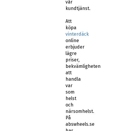
vår
kundtjänst.
Att
köpa
vinterdäck
online
erbjuder
lägre
priser,
bekvämligheten
att
handla
var
som
helst
och
närsomhelst.
På
abswheels.se
har