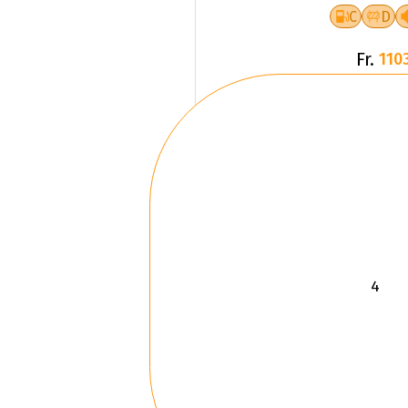
C
D
Fr.
1103