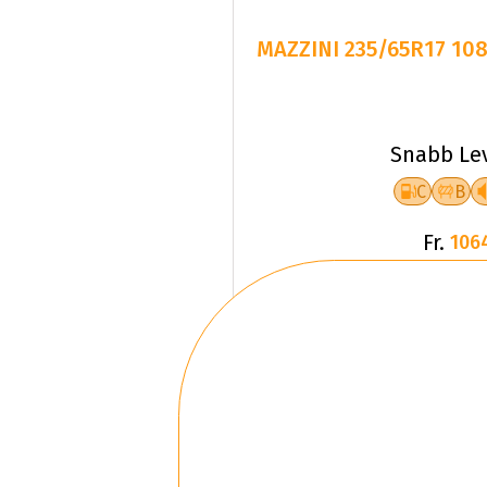
MAZZINI 235/65R17 10
Snabb Le
C
B
Fr.
106