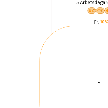
5 Arbetsdagar
C
C
Fr.
106