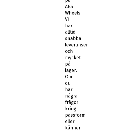
på
ABS
Wheels.
Vi
har
alltid
snabba
leveranser
och
mycket
på
lager.
Om
du
har
några
frågor
kring
passform
eller
känner