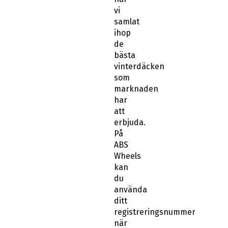
vi
samlat
ihop
de
bästa
vinterdäcken
som
marknaden
har
att
erbjuda.
På
ABS
Wheels
kan
du
använda
ditt
registreringsnummer
när