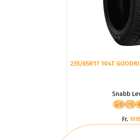
235/65R17 104T GOODRI
Snabb Le
D
E
Fr.
101