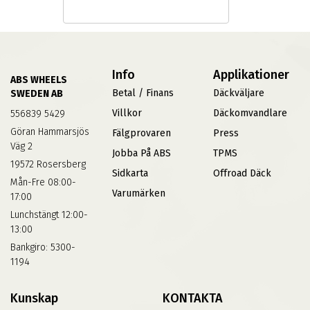
Info
Applikationer
ABS WHEELS
Betal / Finans
Däckväljare
SWEDEN AB
Villkor
Däckomvandlare
556839 5429
Göran Hammarsjös
Fälgprovaren
Press
Väg 2
Jobba På ABS
TPMS
19572 Rosersberg
Sidkarta
Offroad Däck
Mån-Fre 08:00-
Varumärken
17:00
Lunchstängt 12:00-
13:00
Bankgiro: 5300-
1194
Kunskap
KONTAKTA