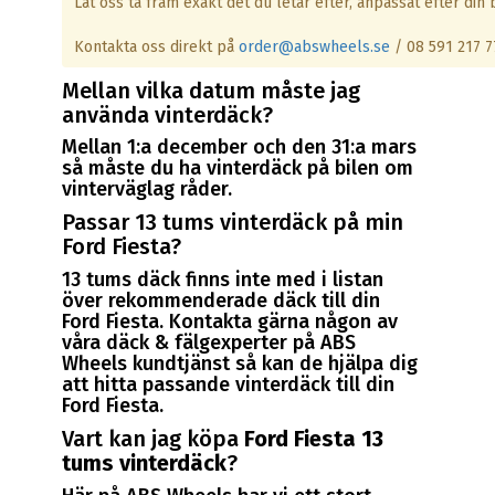
Låt oss ta fram exakt det du letar efter, anpassat efter din b
Kontakta oss direkt på
order@abswheels.se
/ 08 591 217 7
Mellan vilka datum måste jag
använda vinterdäck?
Mellan 1:a december och den 31:a mars
så måste du ha vinterdäck på bilen om
vinterväglag råder.
Passar 13 tums vinterdäck på min
Ford Fiesta?
13 tums däck finns inte med i listan
över rekommenderade däck till din
Ford Fiesta. Kontakta gärna någon av
våra däck & fälgexperter på ABS
Wheels kundtjänst så kan de hjälpa dig
att hitta passande vinterdäck till din
Ford Fiesta.
Vart kan jag köpa
Ford Fiesta 13
tums vinterdäck
?