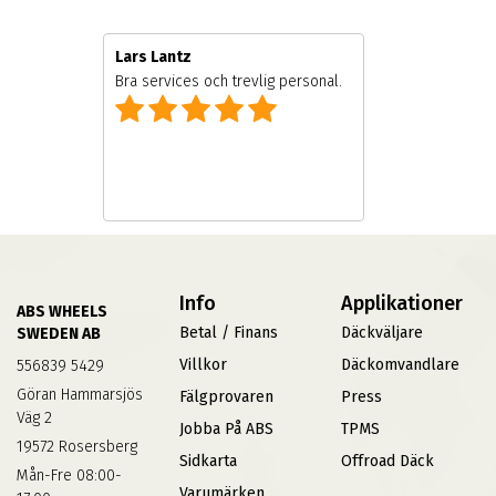
Lars Lantz
Bra services och trevlig personal.
Info
Applikationer
ABS WHEELS
Betal / Finans
Däckväljare
SWEDEN AB
Villkor
Däckomvandlare
556839 5429
Göran Hammarsjös
Fälgprovaren
Press
Väg 2
Jobba På ABS
TPMS
19572 Rosersberg
Sidkarta
Offroad Däck
Mån-Fre 08:00-
Varumärken