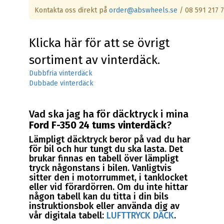
Kontakta oss direkt på
order@abswheels.se
/ 08 591 217 
Klicka här för att se övrigt
sortiment av vinterdäck.
Dubbfria vinterdäck
Dubbade vinterdäck
Vad ska jag ha för däcktryck i mina
Ford F-350 24 tums vinterdäck
?
Lämpligt däcktryck beror på vad du har
för bil och hur tungt du ska lasta. Det
brukar finnas en tabell över lämpligt
tryck någonstans i bilen. Vanligtvis
sitter den i motorrummet, i tanklocket
eller vid förardörren. Om du inte hittar
någon tabell kan du titta i din bils
instruktionsbok eller använda dig av
vår digitala tabell:
LUFTTRYCK DÄCK
.