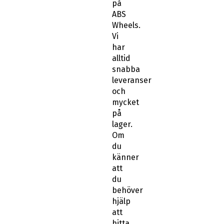
på
ABS
Wheels.
Vi
har
alltid
snabba
leveranser
och
mycket
på
lager.
Om
du
känner
att
du
behöver
hjälp
att
hitta