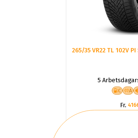
265/35 VR22 TL 102V PI
5 Arbetsdagar
C
A
Fr.
416