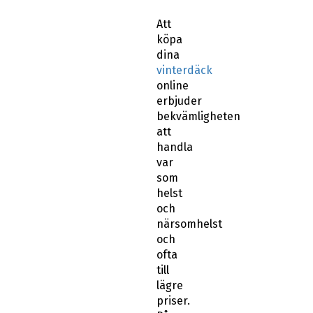
Att
köpa
dina
vinterdäck
online
erbjuder
bekvämligheten
att
handla
var
som
helst
och
närsomhelst
och
ofta
till
lägre
priser.
På