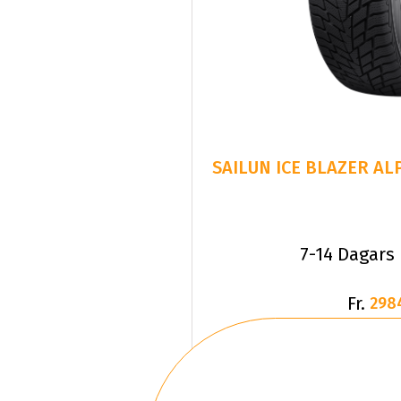
SAILUN ICE BLAZER ALP
7-14 Dagars
Fr.
298