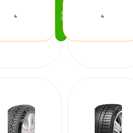
Köp
Nu