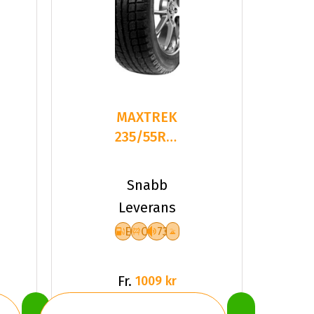
MAXTREK
235/55R17
103T
TREK M7
Snabb
Leverans
E
C
73
Fr.
1009 kr