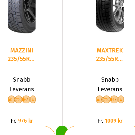
MAZZINI
MAXTREK
235/55R17
235/55R17
99T
103T
SNOWLEOPARD
TREK M7
Snabb
Snabb
Leverans
Leverans
D
C
72
E
C
73
Fr.
Fr.
976 kr
1009 kr