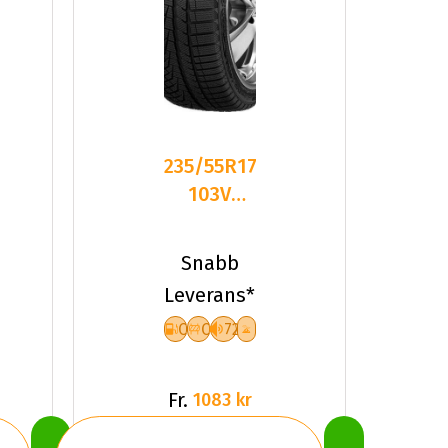
235/55R17
103V
Sailun ICE
BLAZER
Snabb
Alpine
Leverans*
C
C
72
Fr.
1083 kr