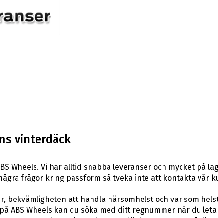
ms vinterdäck
BS Wheels. Vi har alltid snabba leveranser och mycket på lag
ar några frågor kring passform så tveka inte att kontakta vår k
er, bekvämligheten att handla närsomhelst och var som hels
å ABS Wheels kan du söka med ditt regnummer när du letar e