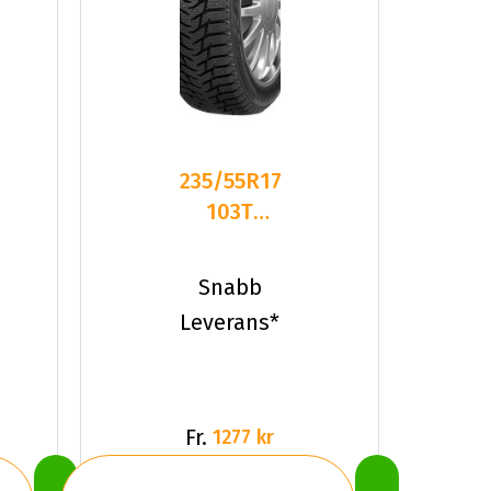
235/55R17
103T
Sailun ICE
BLAZER
Snabb
WST3 F
Leverans*
Fr.
1277 kr