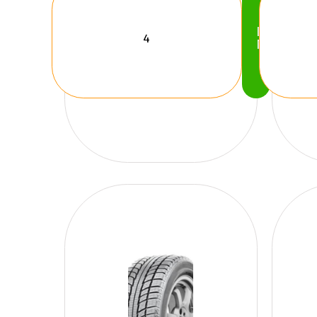
Köp
Nu