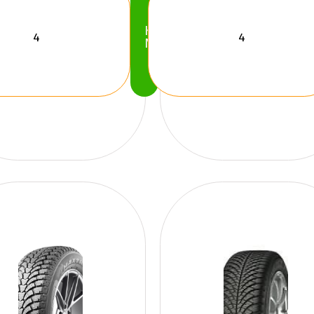
Köp
Nu