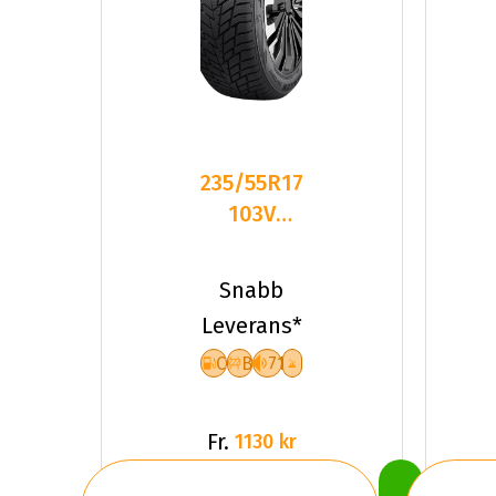
235/55R17
103V
Sailun ICE
BLAZER
Snabb
ALPINE
Leverans*
C
B
71
Fr.
1130 kr