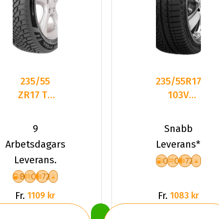
235/55
235/55R17
ZR17 TL
103V
103W PT
Sailun ICE
PT565
BLAZER
9
Snabb
MULTI
Alpine
Arbetsdagars
Leverans*
ACTION
Leverans.
C
C
72
XL
B
C
72
Fr.
Fr.
1109 kr
1083 kr