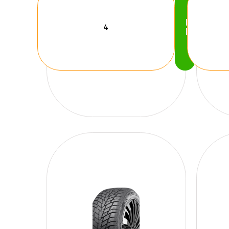
Köp
Nu