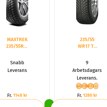
MAXTREK
235/55
235/55R17
WR17 TL
103T/
103W
TREK
YOKO
Snabb
9
M900 ICE
BLUEARTH
Leverans
Arbetsdagars
X
4S AW21
Leverans.
XL
C
B
72
Fr.
Fr.
1148 kr
1280 kr