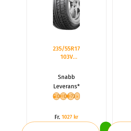
235/55R17
103V
Triangle
Snow
Snabb
Lion
Leverans*
TR777
D
D
72
Fr.
1027 kr