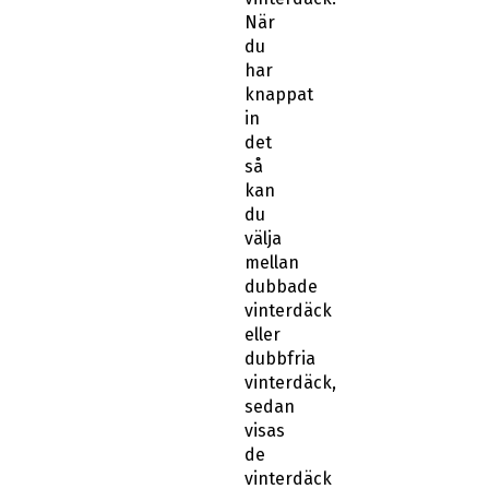
När
du
har
knappat
in
det
så
kan
du
välja
mellan
dubbade
vinterdäck
eller
dubbfria
vinterdäck,
sedan
visas
de
vinterdäck