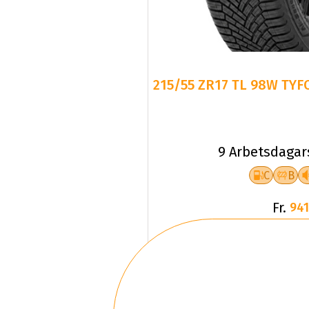
215/55 ZR17 TL 98W TYF
9 Arbetsdagar
C
B
Fr.
941