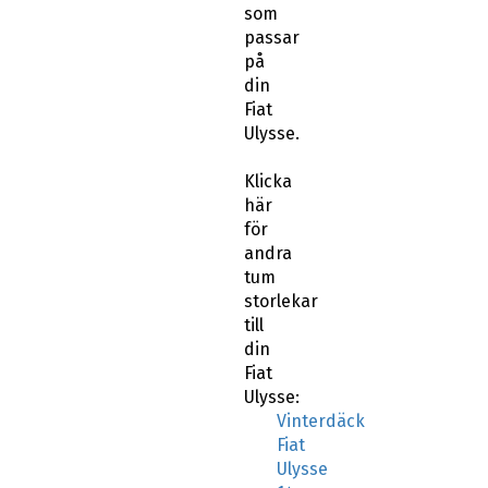
som
passar
på
din
Fiat
Ulysse.
Klicka
här
för
andra
tum
storlekar
till
din
Fiat
Ulysse:
Vinterdäck
Fiat
Ulysse