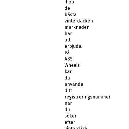
ihop
de
bästa
vinterdäcken
marknaden
har
att
erbjuda.
På
ABS
Wheels
kan
du
använda
ditt
registreringsnummer
när
du
söker
efter
vinterdäck.