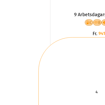
9 Arbetsdagar
C
B
Fr.
941