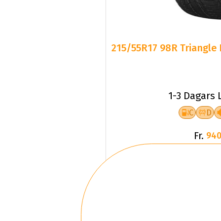
215/55R17 98R Triangle 
1-3 Dagars 
C
D
Fr.
940