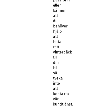
passform
eller
känner
att
du
behöver
hjälp
att
hitta
rätt
vinterdäck
till
din
bil
så
tveka
inte
att
kontakta
vår
kundtjänst.