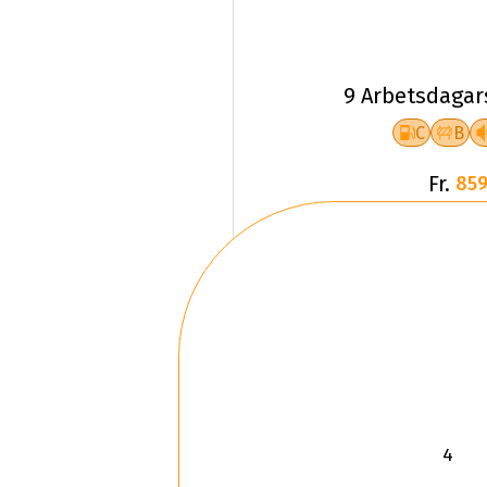
9 Arbetsdagar
C
B
Fr.
859