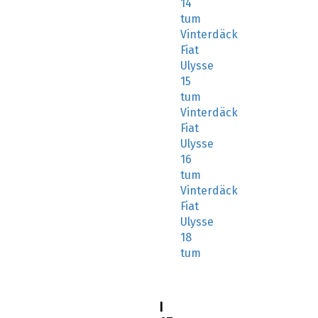
14
tum
Vinterdäck
Fiat
Ulysse
15
tum
Vinterdäck
Fiat
Ulysse
16
tum
Vinterdäck
Fiat
Ulysse
18
tum
I