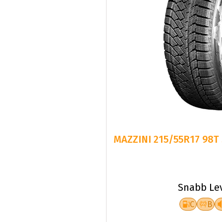
MAZZINI 215/55R17 98
Snabb Le
C
B