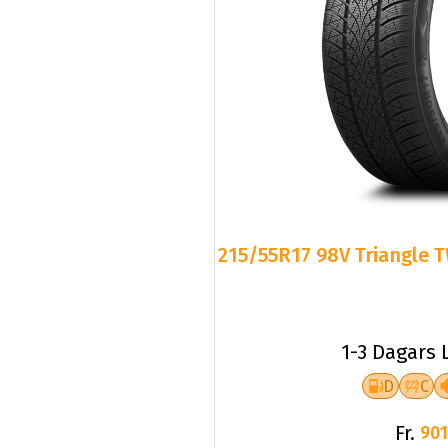
215/55R17 98V Triangle T
1-3 Dagars 
D
C
Fr.
901