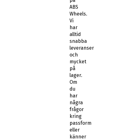
på
ABS
Wheels.
Vi
har
alltid
snabba
leveranser
och
mycket
på
lager.
Om
du
har
några
frågor
kring
passform
eller
känner