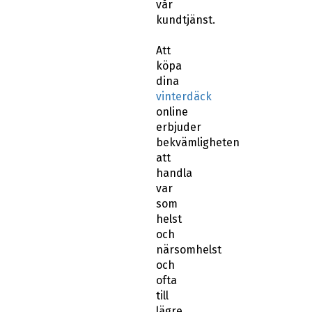
vår
kundtjänst.
Att
köpa
dina
vinterdäck
online
erbjuder
bekvämligheten
att
handla
var
som
helst
och
närsomhelst
och
ofta
till
lägre