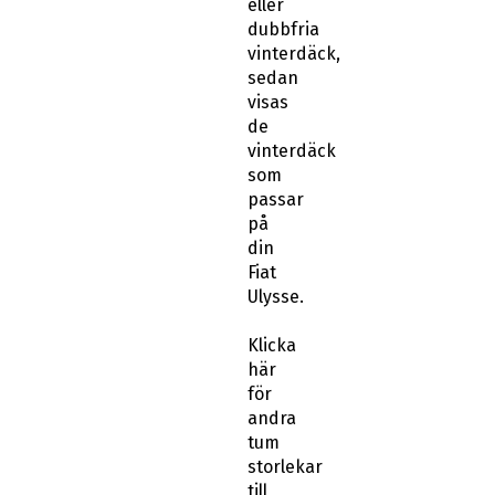
eller
dubbfria
vinterdäck,
sedan
visas
de
vinterdäck
som
passar
på
din
Fiat
Ulysse.
Klicka
här
för
andra
tum
storlekar
till