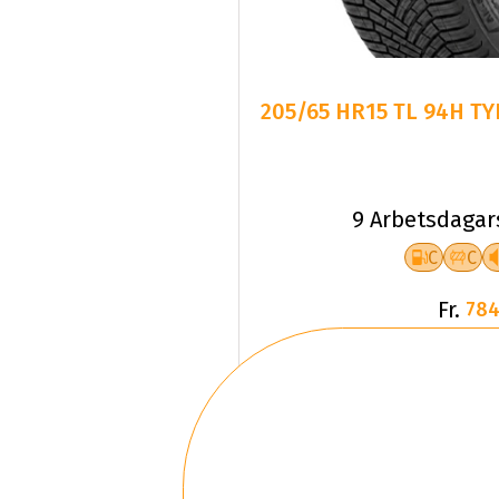
205/65 HR15 TL 94H T
9 Arbetsdagar
C
C
Fr.
784