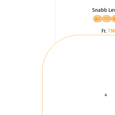
Snabb Le
C
C
Fr.
736