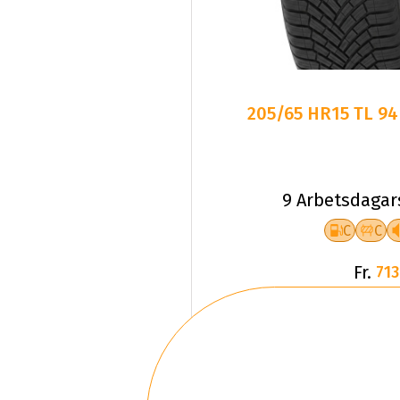
205/65 HR15 TL 9
9 Arbetsdagar
C
C
Fr.
713