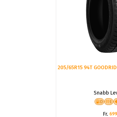
205/65R15 94T GOODRID
Snabb Le
D
E
Fr.
699