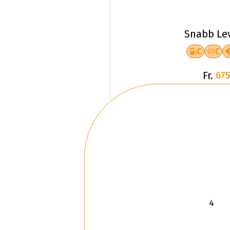
Snabb Le
C
C
Fr.
675