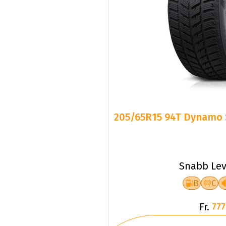
205/65R15 94T Dynamo 
Snabb Lev
B
C
Fr.
777