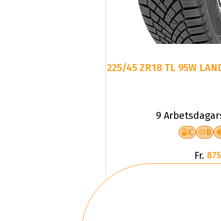
225/45 ZR18 TL 95W LAN
9 Arbetsdagar
C
B
Fr.
875