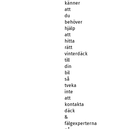
att
du
behöver
hjälp
att
hitta
rätt
vinterdäck
till
din
bil
så
tveka
inte
att
kontakta
däck
&
fälgexperterna
på