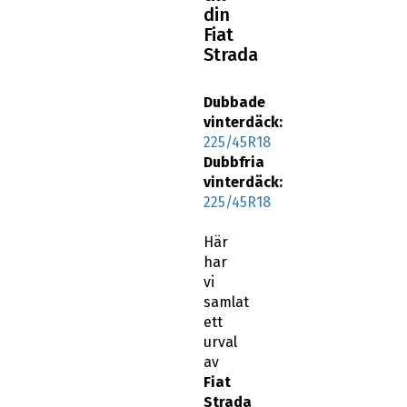
Fiat
Strada
Dubbade
vinterdäck:
225/45R18
Dubbfria
vinterdäck:
225/45R18
Här
har
vi
samlat
ett
urval
av
Fiat
Strada
18