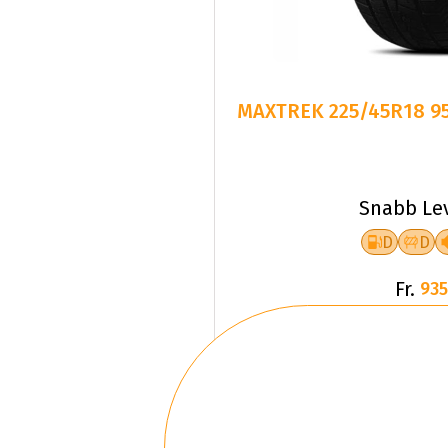
MAXTREK 225/45R18 95
Snabb Le
D
D
Fr.
935