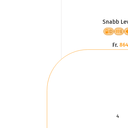
Snabb Le
D
E
Fr.
864