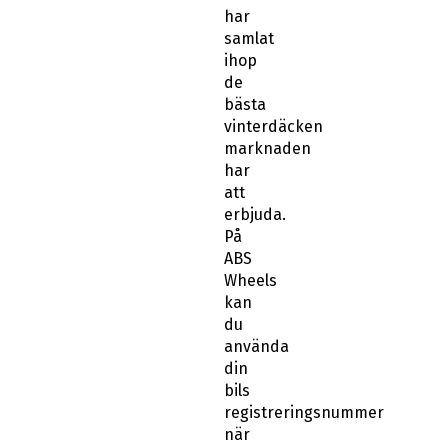
samlat
ihop
de
bästa
vinterdäcken
marknaden
har
att
erbjuda.
På
ABS
Wheels
kan
du
använda
din
bils
registreringsnummer
när
du