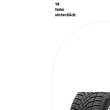
tums
vinterdäck
: