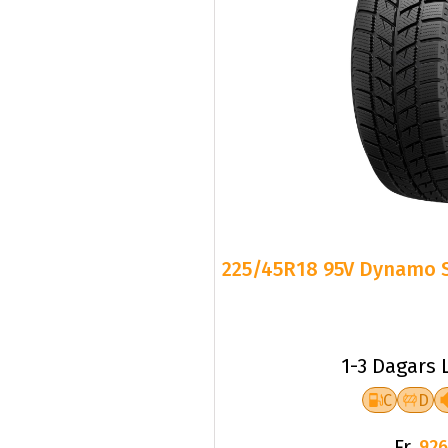
225/45R18 95V Dynamo 
1-3 Dagars 
C
D
Fr.
926