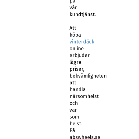
vår
kundtjänst.
Att
köpa
vinterdäck
online
erbjuder
lägre
priser,
bekvämligheten
att
handla
närsomhelst
och
var
som
helst.
På
abswheels.se
har