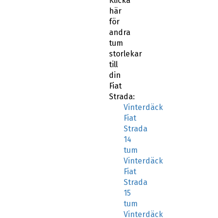
här
för
andra
tum
storlekar
till
din
Fiat
Strada:
Vinterdäck
Fiat
Strada
14
tum
Vinterdäck
Fiat
Strada
15
tum
Vinterdäck
Fiat