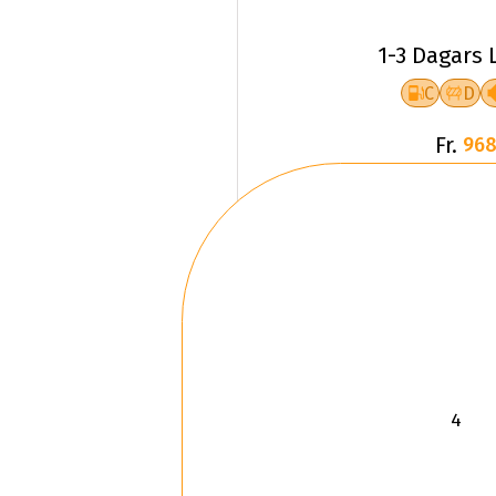
1-3 Dagars 
C
D
Fr.
968