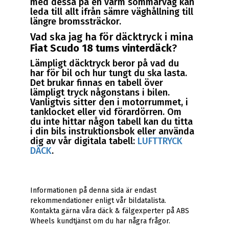
med dessa på en varm sommarväg kan
leda till allt ifrån sämre väghållning till
längre bromssträckor.
Vad ska jag ha för däcktryck i mina
Fiat Scudo 18 tums vinterdäck
?
Lämpligt däcktryck beror på vad du
har för bil och hur tungt du ska lasta.
Det brukar finnas en tabell över
lämpligt tryck någonstans i bilen.
Vanligtvis sitter den i motorrummet, i
tanklocket eller vid förardörren. Om
du inte hittar någon tabell kan du titta
i din bils instruktionsbok eller använda
dig av vår digitala tabell:
LUFTTRYCK
DÄCK
.
Informationen på denna sida är endast
rekommendationer enligt vår bildatalista.
Kontakta gärna våra däck & fälgexperter på ABS
Wheels kundtjänst om du har några frågor.