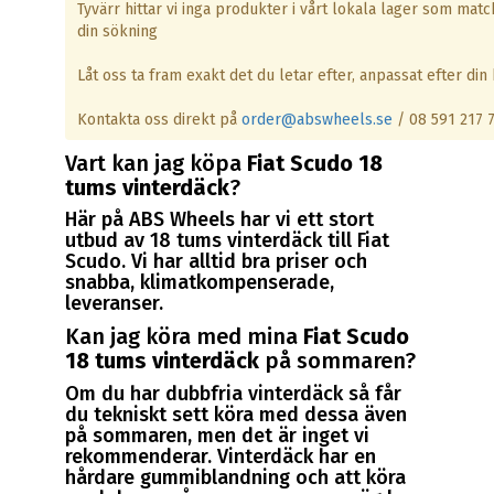
Tyvärr hittar vi inga produkter i vårt lokala lager som matc
din sökning
Låt oss ta fram exakt det du letar efter, anpassat efter din b
Kontakta oss direkt på
order@abswheels.se
/ 08 591 217 
Vart kan jag köpa
Fiat Scudo 18
tums vinterdäck
?
Här på ABS Wheels har vi ett stort
utbud av 18 tums vinterdäck till Fiat
Scudo. Vi har alltid bra priser och
snabba, klimatkompenserade,
leveranser.
Kan jag köra med mina
Fiat Scudo
18 tums vinterdäck
på sommaren?
Om du har dubbfria vinterdäck så får
du tekniskt sett köra med dessa även
på sommaren, men det är inget vi
rekommenderar. Vinterdäck har en
hårdare gummiblandning och att köra