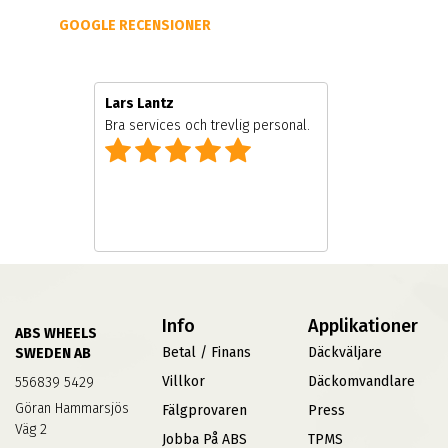
GOOGLE RECENSIONER
Lars Lantz
e
Bra services och trevlig personal.
Info
Applikationer
ABS WHEELS
Betal / Finans
Däckväljare
SWEDEN AB
Villkor
Däckomvandlare
556839 5429
Göran Hammarsjös
Fälgprovaren
Press
Väg 2
Jobba På ABS
TPMS