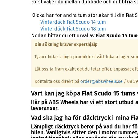
Först väljer du mellan dubbade och dubbfria s
Klicka här för andra tum storlekar till din Fiat 
Vinterdäck Fiat Scudo 14 tum
Vinterdäck Fiat Scudo 18 tum
Nedan hittar du ett urval av
Fiat Scudo 15 tum
Din sökning kräver experthjälp
Tyvärr hittar vi inga produkter i vårt lokala lager s
Låt oss ta fram exakt det du letar efter, anpassat efte
Kontakta oss direkt på
order@abswheels.se
/ 08 59
Vart kan jag köpa
Fiat Scudo 15 tums 
Här på ABS Wheels har vi ett stort utbud a
leveranser.
Vad ska jag ha för däcktryck i mina
Fi
Lämpligt däcktryck beror på vad du har för
bilen. Vanligtvis sitter den i motorrummet, 