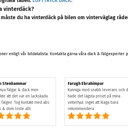
igitala tabell:
LUFTTRYCK DÄCK
.
a vinterdäck?
måste du ha vinterdäck på bilen om vinterväglag råder
er enligt vår bildatalista. Kontakta gärna våra däck & fälgexperter 
m Stenhammar
Farugh Ebrahimpur
nya fälgar & däck men
Kunniga med snabb leverans och 
kte att det var en lackskada
hade det lägsta priset på mina
 fälgen. Tog kontakt med abs
vinterhjul. Inget att klaga bara
 & dom löste allt.
rekommendera.