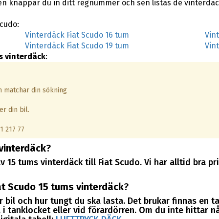
en knappar du in ditt regnummer och sen listas de vinterdäc
Scudo:
Vinterdäck Fiat Scudo 16 tum
Vin
Vinterdäck Fiat Scudo 19 tum
Vin
s vinterdäck
:
om matchar din sökning
r din bil.
1 217 77
vinterdäck
?
v 15 tums vinterdäck till Fiat Scudo. Vi har alltid bra
at Scudo 15 tums vinterdäck
?
 bil och hur tungt du ska lasta. Det brukar finnas en t
i tanklocket eller vid förardörren. Om du inte hittar nå