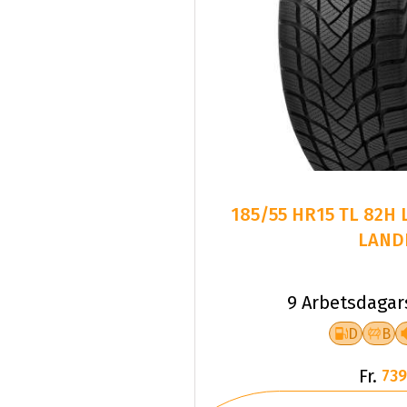
185/55 HR15 TL 82H
LAND
9 Arbetsdagar
D
B
Fr.
739