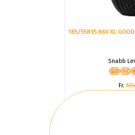
185/55R15 86V XL GOOD
Snabb Le
D
C
Fr.
604