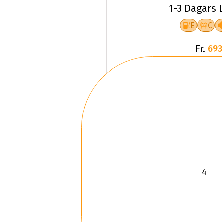
1-3 Dagars 
E
C
Fr.
693