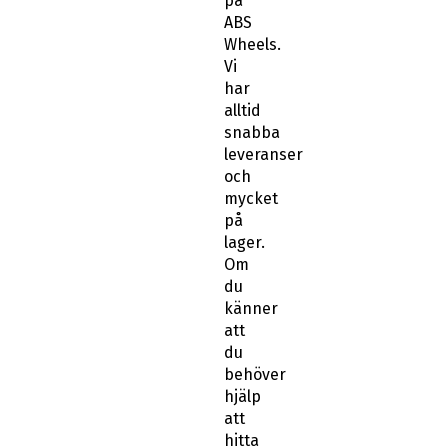
på
ABS
Wheels.
Vi
har
alltid
snabba
leveranser
och
mycket
på
lager.
Om
du
känner
att
du
behöver
hjälp
att
hitta