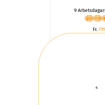
9 Arbetsdagar
D
B
Fr.
731