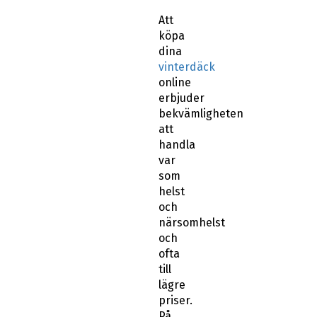
Att
köpa
dina
vinterdäck
online
erbjuder
bekvämligheten
att
handla
var
som
helst
och
närsomhelst
och
ofta
till
lägre
priser.
På