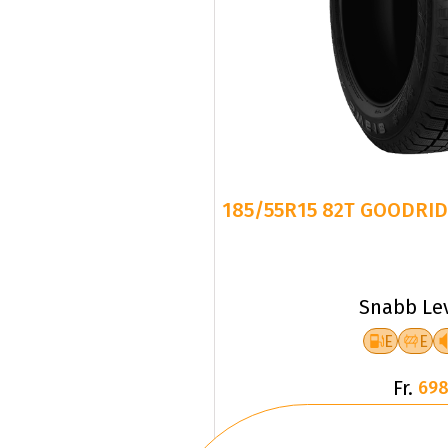
185/55R15 82T GOODRID
Snabb Le
E
E
Fr.
698