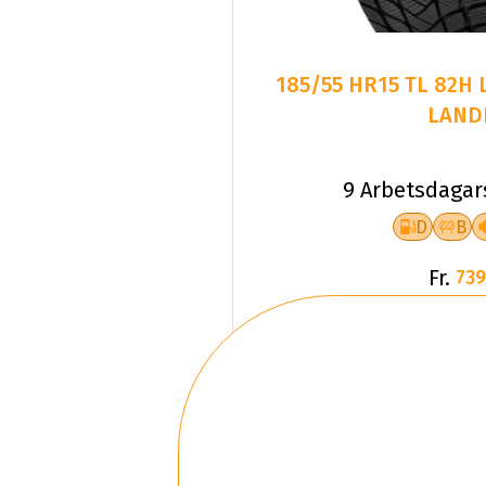
185/55 HR15 TL 82H
LAND
9 Arbetsdagar
D
B
Fr.
739