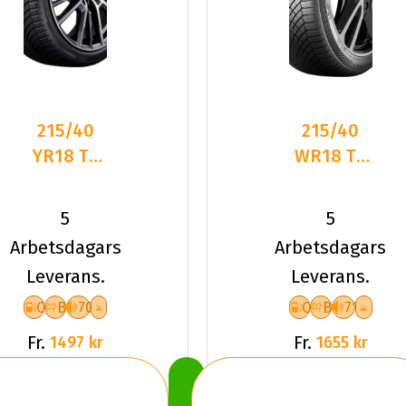
215/40
215/40
YR18 TL
WR18 TL
89Y BR
89W CO
TURANZA
ALL SEAS
5
5
AS 6 XL
CONT 2
Arbetsdagars
Arbetsdagars
XL FR
Leverans.
Leverans.
C
B
70
C
B
71
Fr.
Fr.
1497 kr
1655 kr