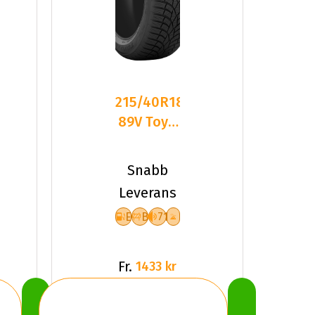
215/40R18
89V Toyo
Observe
S944 XL
Snabb
Friktion
Leverans
E
B
71
Fr.
1433 kr