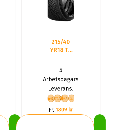
215/40
YR18 TL
89Y MI
CROSSCL
5
3 SPORT
Arbetsdagars
XL
Leverans.
C
A
72
Fr.
1809 kr