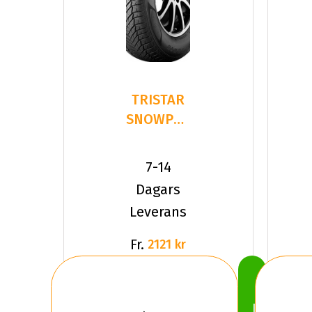
TRISTAR
SNOWPOWER
UHP
215/40R18
7-14
89 V XL
Dagars
Leverans
Fr.
2121 kr
Köp