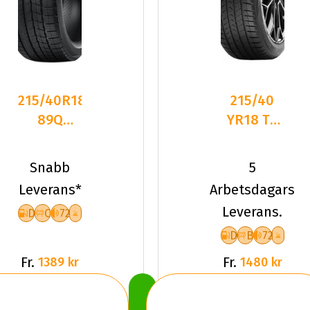
215/40R18
215/40
89Q
YR18 TL
Nankang
89Y VR
WS-1 XL
QUATRAC
Snabb
5
Friktion
PRO+ XL
Leverans*
Arbetsdagars
2024
Leverans.
D
C
72
D
B
72
Fr.
Fr.
1389 kr
1480 kr