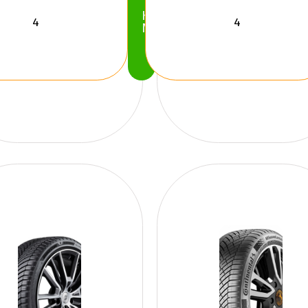
Köp
Nu