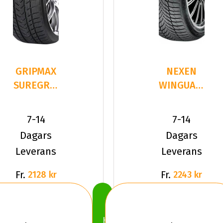
GRIPMAX
NEXEN
SUREGRIP
WINGUARD
PRO
SPORT 2
WINTER
215/40R18
7-14
7-14
215/40R18
89 V XL
Dagars
Dagars
8
Leverans
Leverans
Fr.
Fr.
2128 kr
2243 kr
Köp