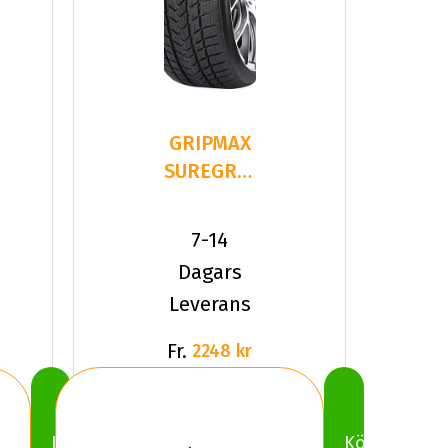
GRIPMAX
SUREGRIP
PRO
WINTER
7-14
215/40R18
Dagars
8
Leverans
Fr.
2248 kr
Köp
Köp