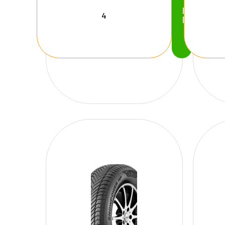
Köp
Nu