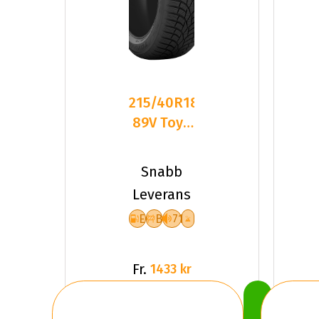
215/40R18
89V Toyo
Observe
S944 XL
Snabb
Friktion
Leverans
E
B
71
Fr.
1433 kr