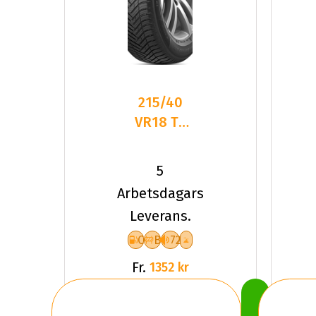
215/40
VR18 TL
89V HA
H750
5
KINERGY
Arbetsdagars
4S2 XL
Leverans.
C
B
72
Fr.
1352 kr