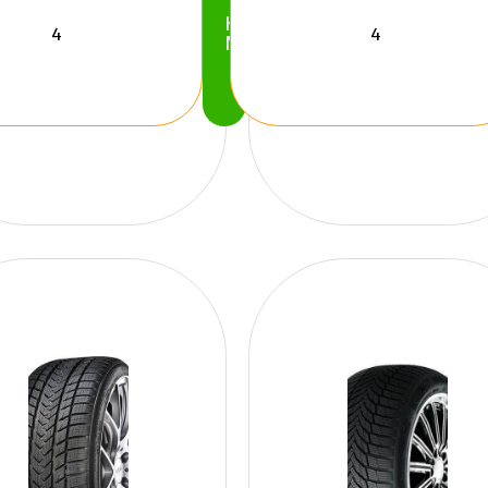
Köp
Nu