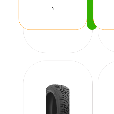
Köp
Nu