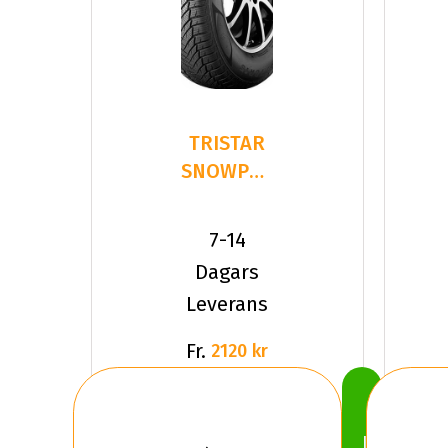
TRISTAR
SNOWPOWER
UHP
215/40R18
7-14
89 V XL
Dagars
Leverans
Fr.
2120 kr
Köp