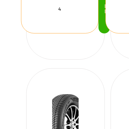
Köp
Nu