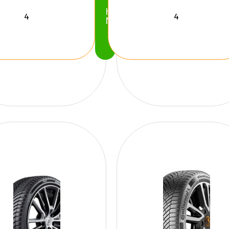
Köp
Nu