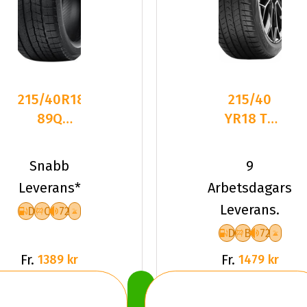
215/40R18
215/40
89Q
YR18 TL
Nankang
89Y VR
WS-1 XL
QUATRAC
Snabb
9
Friktion
PRO+ XL
Leverans*
Arbetsdagars
2024
Leverans.
D
C
72
D
B
72
Fr.
Fr.
1389 kr
1479 kr