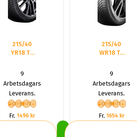
215/40
215/40
YR18 TL
WR18 TL
89Y BR
89W CO
TURANZA
ALL SEAS
9
9
AS 6 XL
CONT 2
Arbetsdagars
Arbetsdagars
XL FR
Leverans.
Leverans.
C
B
70
C
B
71
Fr.
Fr.
1496 kr
1654 kr