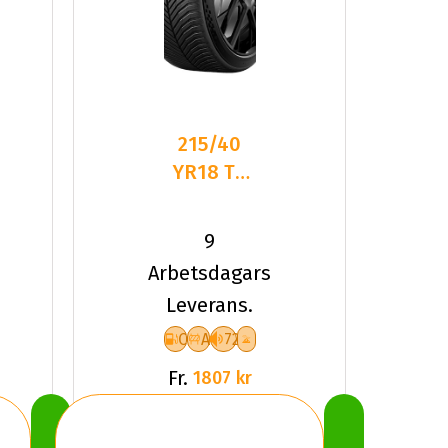
215/40
YR18 TL
89Y MI
CROSSCL
9
3 SPORT
Arbetsdagars
XL
Leverans.
C
A
72
Fr.
1807 kr