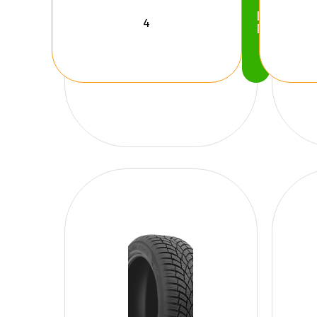
Köp
Nu