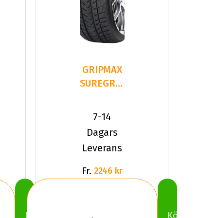
GRIPMAX
SUREGRIP
PRO
WINTER
7-14
215/40R18
Dagars
8
Leverans
Fr.
2246 kr
Köp
Köp