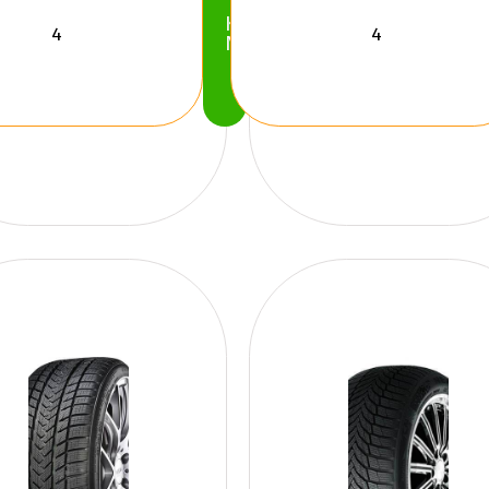
Köp
Nu