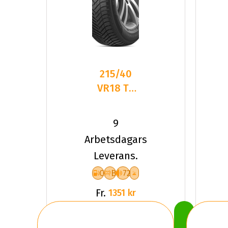
215/40
VR18 TL
89V HA
H750
9
KINERGY
Arbetsdagars
4S2 XL
Leverans.
C
B
72
Fr.
1351 kr