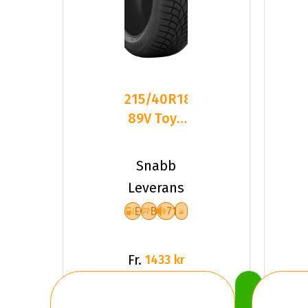
215/40R18
89V Toyo
Observe
S944 XL
Snabb
Friktion
Leverans
E
B
71
Fr.
1433 kr