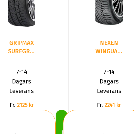
GRIPMAX
NEXEN
SUREGRIP
WINGUARD
PRO
SPORT 2
WINTER
215/40R18
7-14
7-14
215/40R18
89 V XL
Dagars
Dagars
8
Leverans
Leverans
Fr.
Fr.
2125 kr
2241 kr
Köp