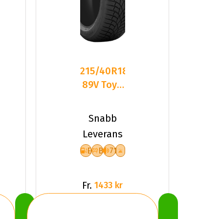
215/40R18
89V Toyo
Observe
S944 XL
Snabb
Friktion
Leverans
E
B
71
Fr.
1433 kr