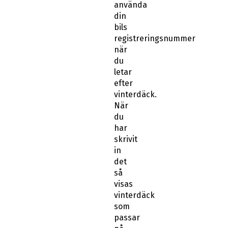
din
bils
registreringsnummer
när
du
letar
efter
vinterdäck.
När
du
har
skrivit
in
det
så
visas
vinterdäck
som
passar
på