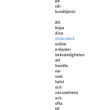
vår
kundtjänst.
Att
köpa
dina
vinterdäck
online
erbjuder
bekvämligheten
att
handla
var
som
helst
och
närsomhelst
och
ofta
till
lägre