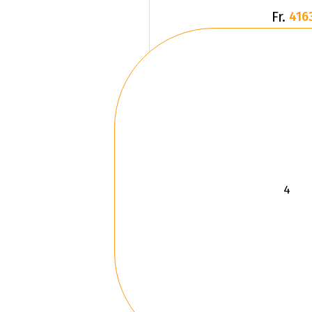
Fr.
416