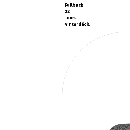
22
tums
vinterdäck
: