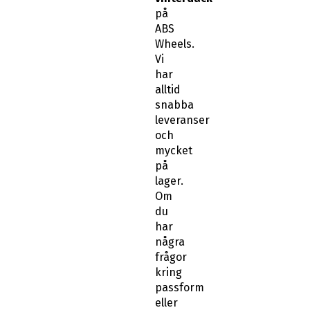
på
ABS
Wheels.
Vi
har
alltid
snabba
leveranser
och
mycket
på
lager.
Om
du
har
några
frågor
kring
passform
eller
känner