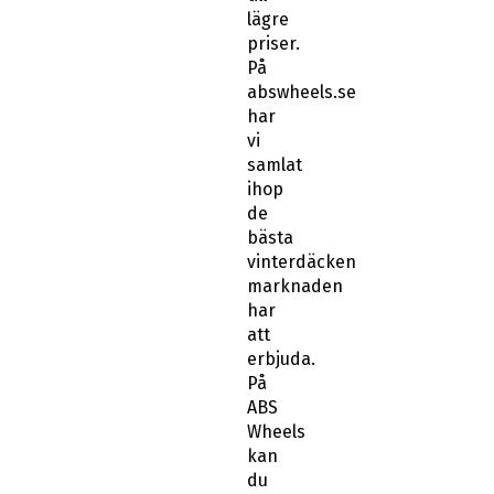
priser.
På
abswheels.se
har
vi
samlat
ihop
de
bästa
vinterdäcken
marknaden
har
att
erbjuda.
På
ABS
Wheels
kan
du
använda