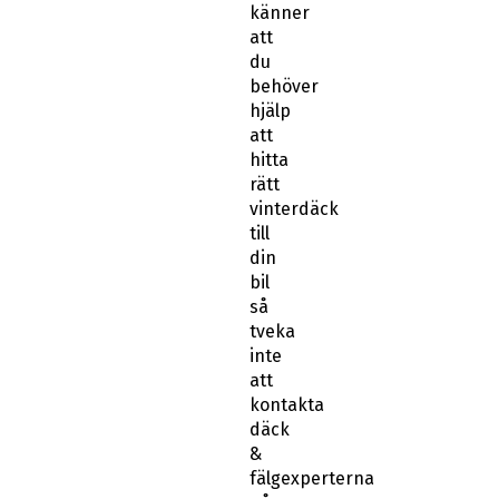
att
du
behöver
hjälp
att
hitta
rätt
vinterdäck
till
din
bil
så
tveka
inte
att
kontakta
däck
&
fälgexperterna
på