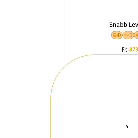
Snabb Lev
D
D
Fr.
873