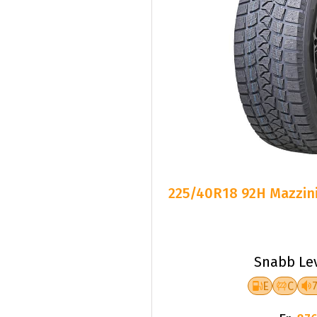
225/40R18 92H Mazzini
Snabb Le
E
C