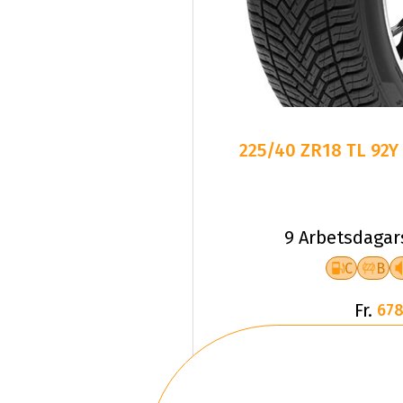
225/40 ZR18 TL 92Y
9 Arbetsdagar
C
B
Fr.
678