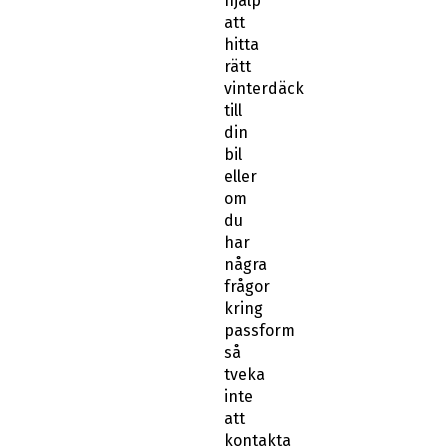
hjälp
att
hitta
rätt
vinterdäck
till
din
bil
eller
om
du
har
några
frågor
kring
passform
så
tveka
inte
att
kontakta