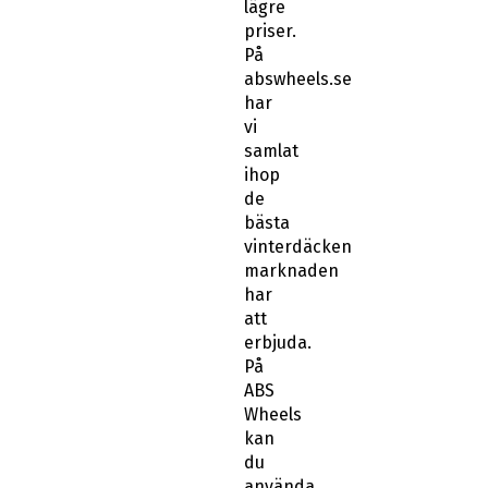
lägre
priser.
På
abswheels.se
har
vi
samlat
ihop
de
bästa
vinterdäcken
marknaden
har
att
erbjuda.
På
ABS
Wheels
kan
du
använda