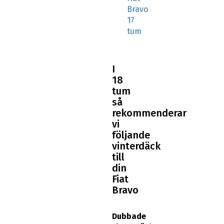
Bravo
17
tum
I
18
tum
så
rekommenderar
vi
följande
vinterdäck
till
din
Fiat
Bravo
Dubbade