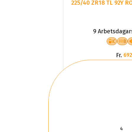
225/40 ZR18 TL 92Y 
9 Arbetsdagar
C
B
Fr.
692