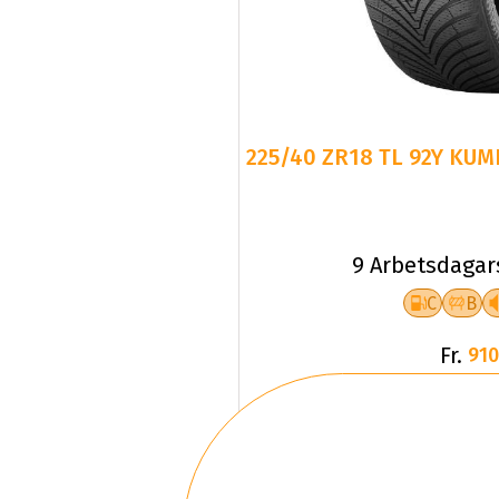
225/40 ZR18 TL 92Y KUM
9 Arbetsdagar
C
B
Fr.
910