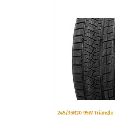
245/35R20 95W Triangle 