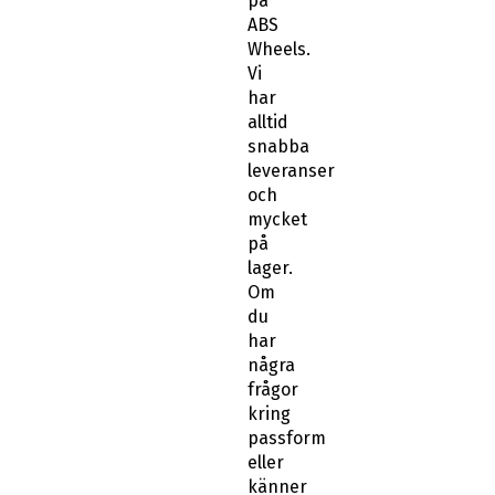
på
ABS
Wheels.
Vi
har
alltid
snabba
leveranser
och
mycket
på
lager.
Om
du
har
några
frågor
kring
passform
eller
känner