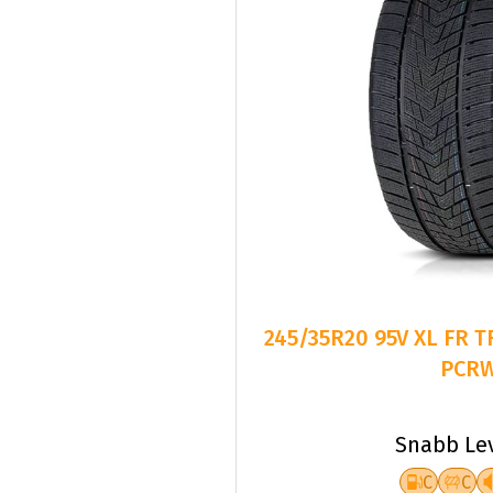
245/35R20 95V XL FR 
PCR
Snabb Le
C
C