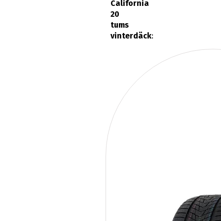
California
20
tums
vinterdäck
: