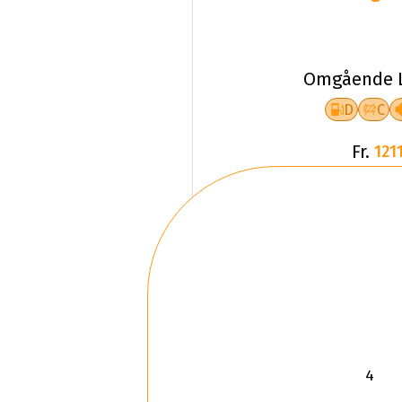
Omgående L
D
C
Fr.
1211