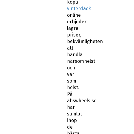
köpa
vinterdäck
online
erbjuder
lägre
priser,
bekvämligheten
att
handla
närsomhelst
och
var
som
helst.
På
abswheels.se
har
samlat
ihop
de
bästa