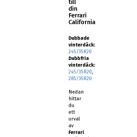
till
din
Ferrari
California
Dubbade
vinterdäck:
245/35R20
Dubbfria
vinterdäck:
245/35R20
,
285/35R20
Nedan
hittar
du
ett
urval
av
Ferrari