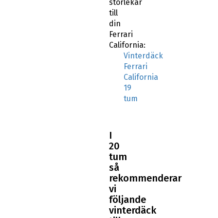
storlekar
till
din
Ferrari
California:
Vinterdäck
Ferrari
California
19
tum
I
20
tum
så
rekommenderar
vi
följande
vinterdäck