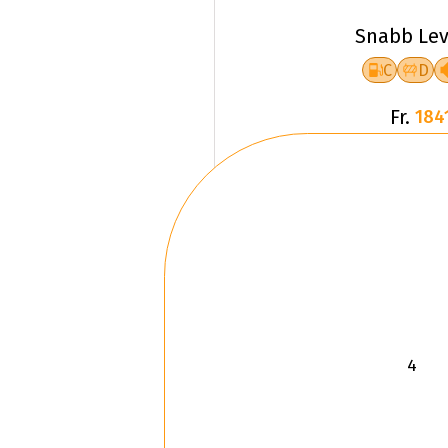
Snabb Lev
C
D
Fr.
184