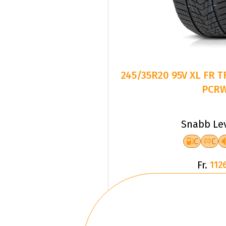
245/35R20 95V XL FR 
PCR
Snabb Le
C
C
Fr.
1126