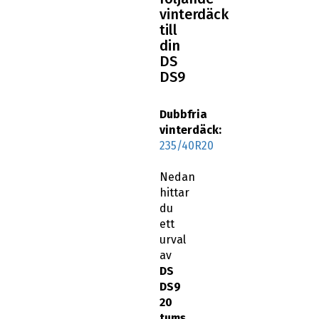
vinterdäck
till
din
DS
DS9
Dubbfria
vinterdäck:
235/40R20
Nedan
hittar
du
ett
urval
av
DS
DS9
20
tums