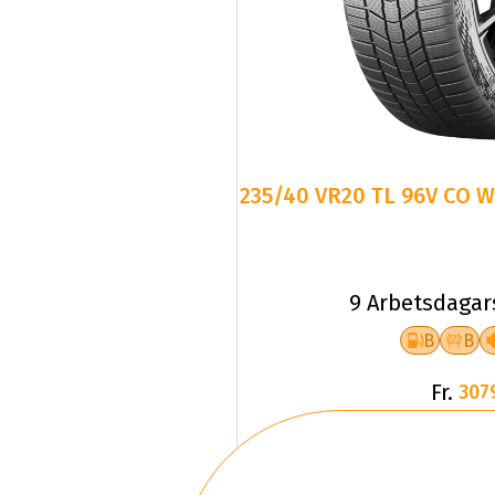
235/40 VR20 TL 96V CO 
9 Arbetsdagar
B
B
Fr.
307