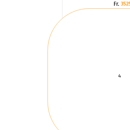
Fr.
352