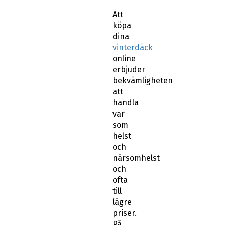
Att
köpa
dina
vinterdäck
online
erbjuder
bekvämligheten
att
handla
var
som
helst
och
närsomhelst
och
ofta
till
lägre
priser.
På