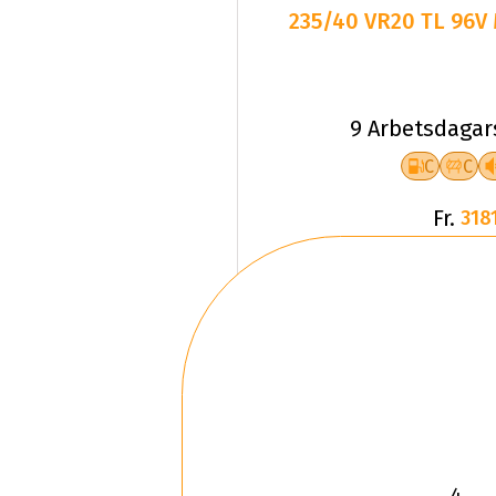
235/40 VR20 TL 96V 
9 Arbetsdagar
C
C
Fr.
3181