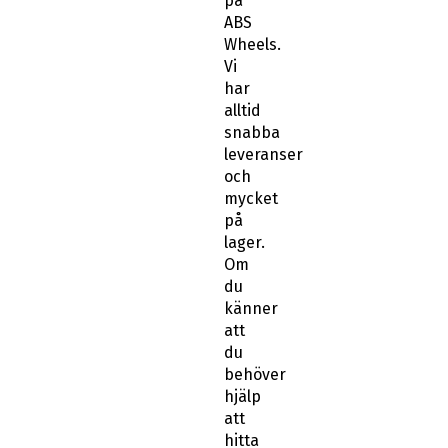
på
ABS
Wheels.
Vi
har
alltid
snabba
leveranser
och
mycket
på
lager.
Om
du
känner
att
du
behöver
hjälp
att
hitta