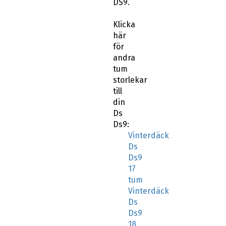
DS9.
Klicka
här
för
andra
tum
storlekar
till
din
Ds
Ds9:
Vinterdäck
Ds
Ds9
17
tum
Vinterdäck
Ds
Ds9
18