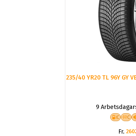
235/40 YR20 TL 96Y GY V
9 Arbetsdagar
C
C
Fr.
260