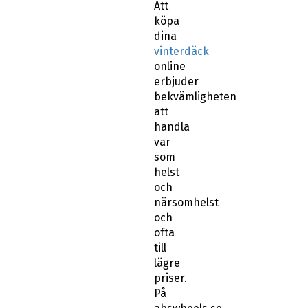
köpa
dina
vinterdäck
online
erbjuder
bekvämligheten
att
handla
var
som
helst
och
närsomhelst
och
ofta
till
lägre
priser.
På
abswheels.se
har