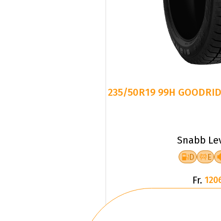
235/50R19 99H GOODRID
Snabb Le
D
E
Fr.
120