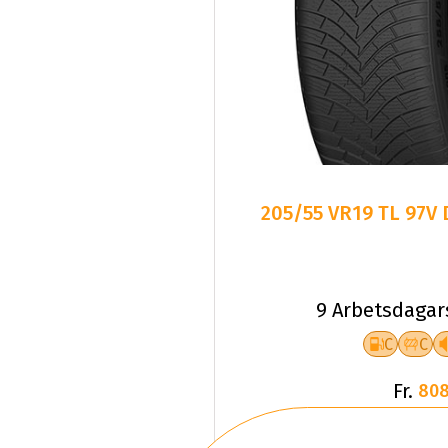
205/55 VR19 TL 97V
9 Arbetsdagar
C
C
Fr.
808