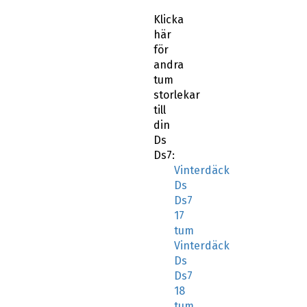
Klicka
här
för
andra
tum
storlekar
till
din
Ds
Ds7:
Vinterdäck
Ds
Ds7
17
tum
Vinterdäck
Ds
Ds7
18
tum
Vinterdäck