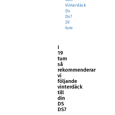
Ds
Ds7
20
tum
I
19
tum
så
rekommenderar
vi
följande
vinterdäck
till
din
DS
DS7