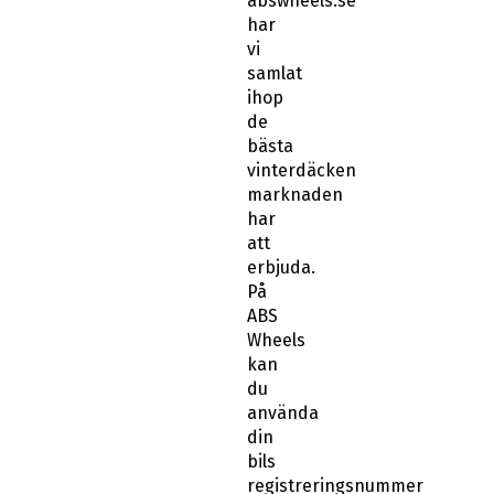
vi
samlat
ihop
de
bästa
vinterdäcken
marknaden
har
att
erbjuda.
På
ABS
Wheels
kan
du
använda
din
bils
registreringsnummer
när