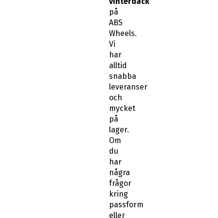
på
ABS
Wheels.
Vi
har
alltid
snabba
leveranser
och
mycket
på
lager.
Om
du
har
några
frågor
kring
passform
eller
känner