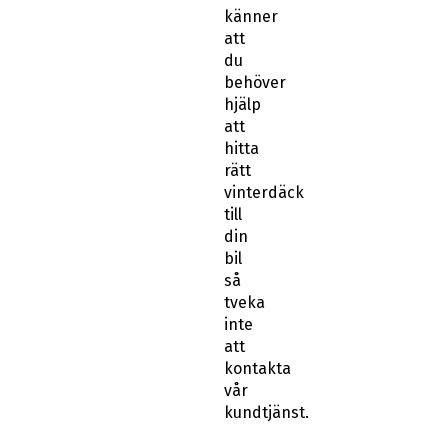
att
du
behöver
hjälp
att
hitta
rätt
vinterdäck
till
din
bil
så
tveka
inte
att
kontakta
vår
kundtjänst.
Att