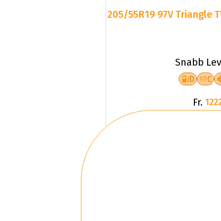
205/55R19 97V Triangle T
Snabb Lev
D
C
Fr.
1222