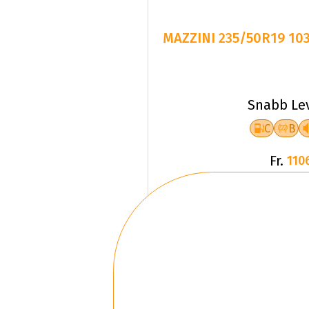
MAZZINI 235/50R19 10
Snabb Le
C
B
Fr.
110