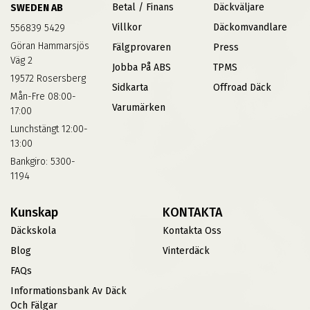
Betal / Finans
Däckväljare
SWEDEN AB
Villkor
Däckomvandlare
556839 5429
Göran Hammarsjös
Fälgprovaren
Press
Väg 2
Jobba På ABS
TPMS
19572 Rosersberg
Sidkarta
Offroad Däck
Mån-Fre 08:00-
Varumärken
17:00
Lunchstängt 12:00-
13:00
Bankgiro: 5300-
1194
Kunskap
KONTAKTA
Däckskola
Kontakta Oss
Blog
Vinterdäck
FAQs
Informationsbank Av Däck
Och Fälgar