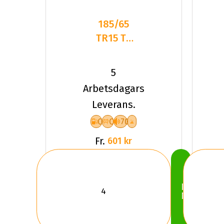
185/65
TR15 TL
92T DC
DASP-
5
PLUS XL
Arbetsdagars
Leverans.
C
C
70
Fr.
601 kr
Köp
Nu