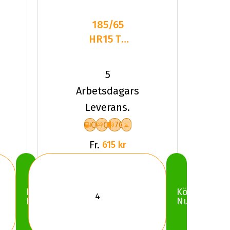
185/65
HR15 TL
88H DC
DASP-
5
PLUS
Arbetsdagars
Leverans.
C
C
70
Fr.
615 kr
Köp
Köp
Nu
Nu