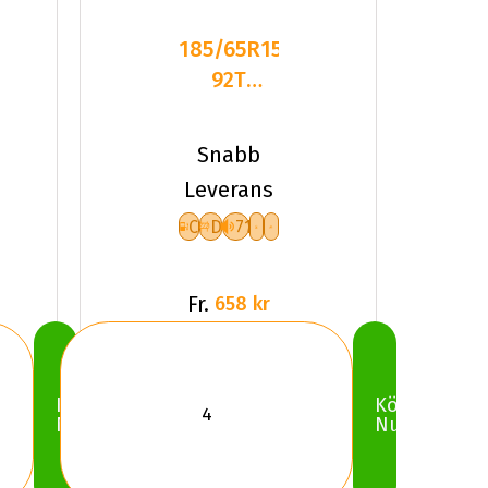
185/65R15
92T
Kumho
WinterCraft
Snabb
ICE WI5
Leverans
C
D
71
Fr.
658 kr
Köp
Köp
Nu
Nu