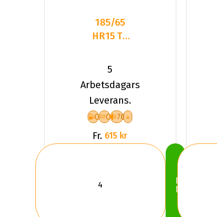
185/65
HR15 TL
88H DC
DASP-
5
PLUS
Arbetsdagars
Leverans.
C
C
70
Fr.
615 kr
Köp
Nu