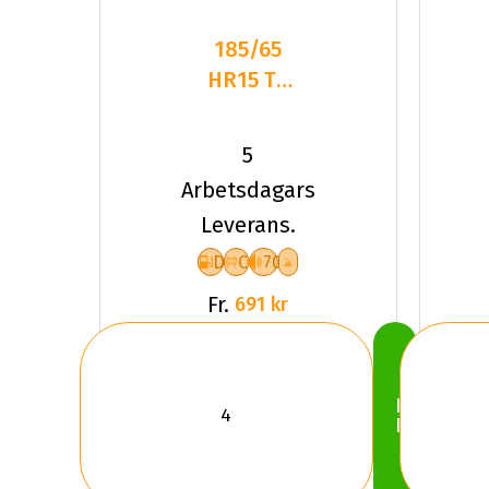
185/65
HR15 TL
88H
DELINTE
5
AW7
Arbetsdagars
Leverans.
D
C
70
Fr.
691 kr
Köp
Nu