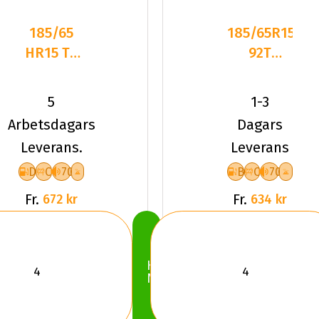
185/65
185/65R15
HR15 TL
92T
88H
Dynamo
LANDSAIL
SNOW-H
5
1-3
4-
MSL01 XL
Arbetsdagars
Dagars
SEASONS
Fr
Leverans.
Leverans
3
D
C
70
B
C
70
Fr.
Fr.
672 kr
634 kr
Köp
Nu