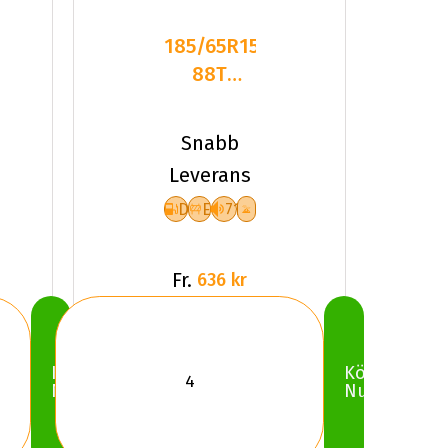
185/65R15
88T
GOODRIDE
SW618
Snabb
DEB71
Leverans
PCRW
D
E
71
Fr.
636 kr
Köp
Köp
Nu
Nu