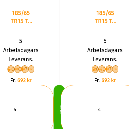
185/65
185/65
TR15 TL
TR15 TL
88T
88T
LANDSAIL
LANDSAIL
5
5
W.LANDER
W.LANDER
Arbetsdagars
Arbetsdagars
NORDIC
NORDIC
Leverans.
Leverans.
C
C
71
C
C
71
Fr.
Fr.
692 kr
692 kr
Köp
Nu