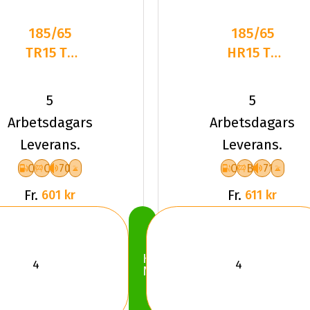
185/65
185/65
TR15 TL
HR15 TL
92T DC
88H
DASP-
DELINTE
5
5
PLUS XL
AW6
Arbetsdagars
Arbetsdagars
Leverans.
Leverans.
C
C
70
C
B
71
Fr.
Fr.
601 kr
611 kr
Köp
Nu