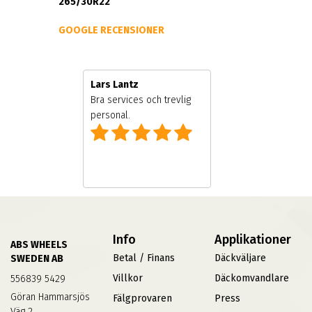
265/30R22
GOOGLE RECENSIONER
Lars Lantz
al och ägare
Bra services och trevlig
personal.
Info
Applikationer
ABS WHEELS
Betal / Finans
Däckväljare
SWEDEN AB
Villkor
Däckomvandlare
556839 5429
Göran Hammarsjös
Fälgprovaren
Press
Väg 2