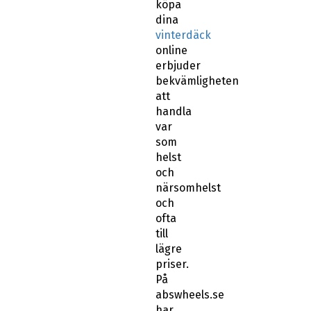
köpa
dina
vinterdäck
online
erbjuder
bekvämligheten
att
handla
var
som
helst
och
närsomhelst
och
ofta
till
lägre
priser.
På
abswheels.se
har