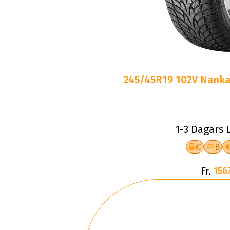
245/45R19 102V Nankan
1-3 Dagars 
C
B
Fr.
156