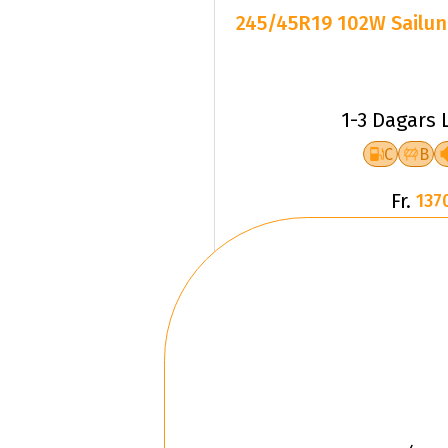
245/45R19 102W Sailun
1-3 Dagars 
C
B
Fr.
137