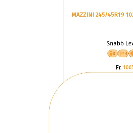
MAZZINI 245/45R19 1
Snabb Le
C
B
Fr.
106