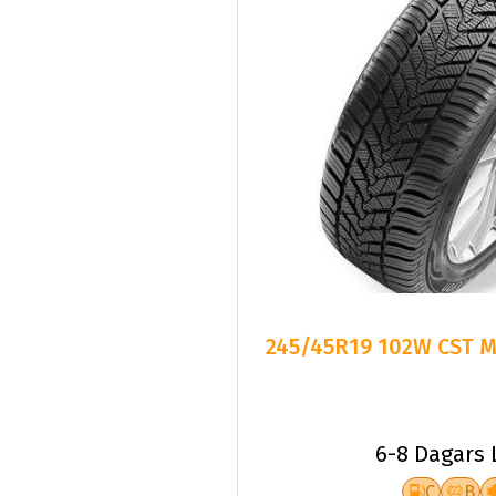
245/45R19 102W CST Me
6-8 Dagars 
C
B