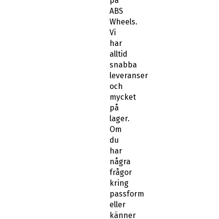
på
ABS
Wheels.
Vi
har
alltid
snabba
leveranser
och
mycket
på
lager.
Om
du
har
några
frågor
kring
passform
eller
känner