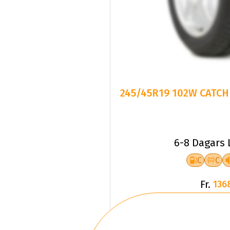
245/45R19 102W CATCHF
6-8 Dagars 
C
C
Fr.
136