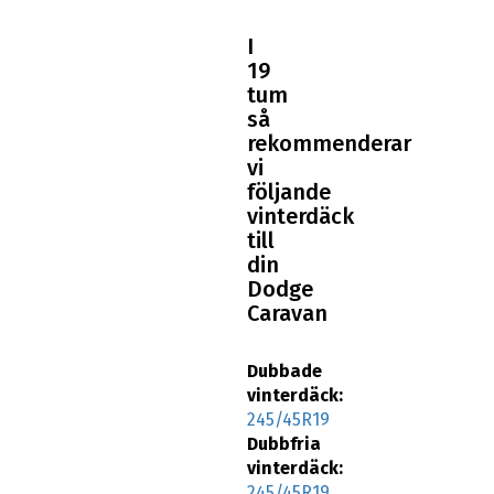
I
19
tum
så
rekommenderar
vi
följande
vinterdäck
till
din
Dodge
Caravan
Dubbade
vinterdäck:
245/45R19
Dubbfria
vinterdäck:
245/45R19