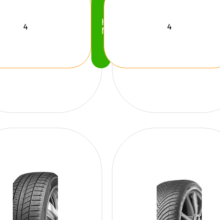
Köp
Nu