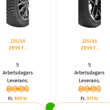
225/45
225/45
ZR19 TL
ZR19 TL
96W
96Y
LANDSAIL
DELINTE
5
5
4-
AW6 XL
Arbetsdagars
Arbetsdagars
SEASONS
Leverans.
Leverans.
3 XL
C
B
72
C
B
72
Fr.
Fr.
889 kr
921 kr