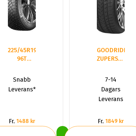
225/45R19
GOODRIDE
96T
ZUPERSNOW
Continental
Z-507
IceContact
225/45R19
Snabb
7-14
3
96 V XL
Leverans*
Dagars
Leverans
Fr.
Fr.
1488 kr
1849 kr