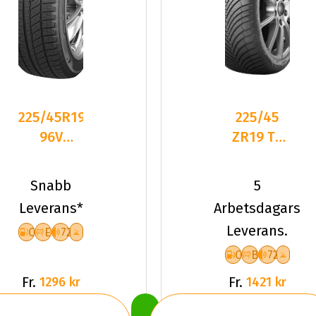
225/45R19
225/45
96V
ZR19 TL
Sailun ICE
96W
BLAZER
KUMHO
Snabb
5
Arctic
SOLUS 4S
Leverans*
Arbetsdagars
HA32 XL
Leverans.
C
E
72
C
B
72
Fr.
Fr.
1296 kr
1421 kr