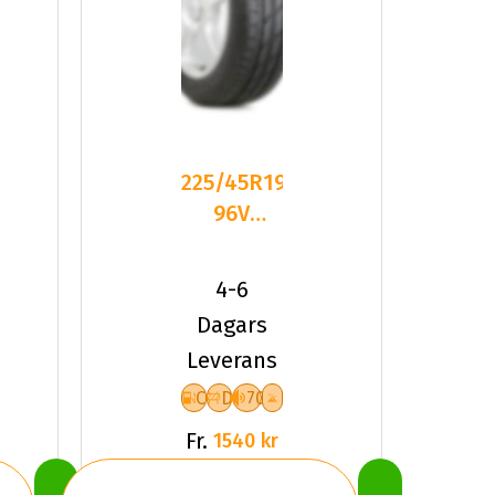
225/45R19
96V
Fronway
IceMaster
4-6
I XL Fr
Dagars
Leverans
C
D
70
Fr.
1540 kr