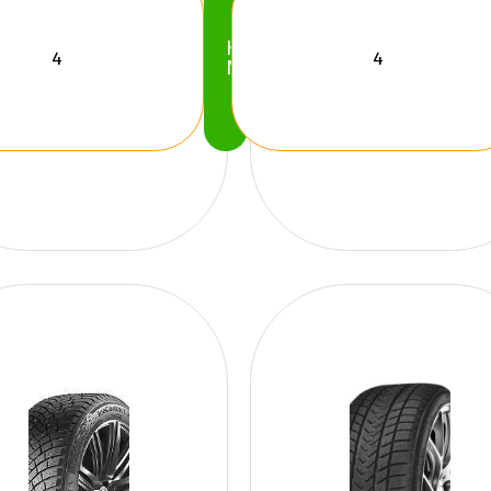
Köp
Nu