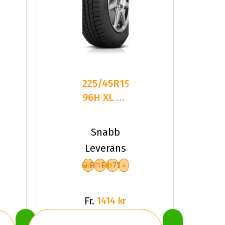
225/45R19
96H XL FR
TOYO
OBSERVE
Snabb
GSI-6
Leverans
E
E
71
Fr.
1414 kr