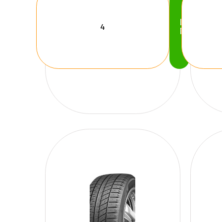
Köp
Nu