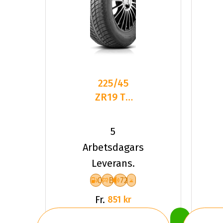
225/45
ZR19 TL
96Y
ROADHOG
5
RGAS02
Arbetsdagars
XL
Leverans.
C
B
72
Fr.
851 kr