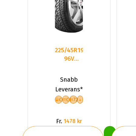
225/45R19
96V
Nankang
SV-3 XL
Snabb
Friktion
Leverans*
2024
C
C
72
Fr.
1478 kr