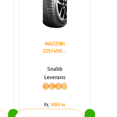
MAZZINI
225/45R19
96H
SNOW
Snabb
LEOPARD
Leverans
2
C
B
72
Fr.
1055 kr