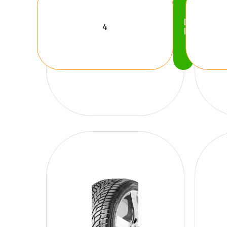
Köp
Nu