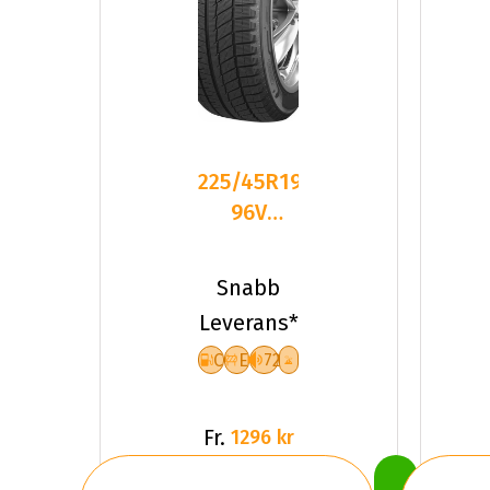
225/45R19
96V
Sailun ICE
BLAZER
Snabb
Arctic
Leverans*
C
E
72
Fr.
1296 kr