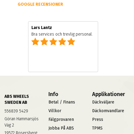
GOOGLE RECENSIONER
Lars Lantz
e
Bra services och trevlig personal.
Info
Applikationer
ABS WHEELS
Betal / Finans
Däckväljare
SWEDEN AB
Villkor
Däckomvandlare
556839 5429
Göran Hammarsjös
Fälgprovaren
Press
Väg 2
Jobba På ABS
TPMS
19572 Rosersberg