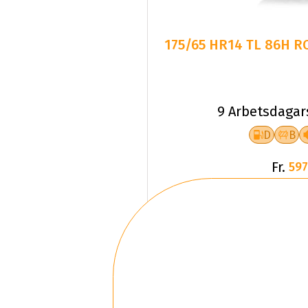
175/65 HR14 TL 86H 
9 Arbetsdagar
D
B
Fr.
597