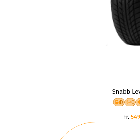
Snabb Le
D
C
Fr.
549