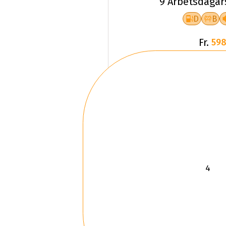
9 Arbetsdagar
D
B
Fr.
598