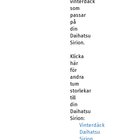
vinterdäck
som
passar
på
din
Daihatsu
Sirion.
Klicka
här
för
andra
tum
storlekar
till
din
Daihatsu
Sirion:
Vinterdäck
Daihatsu
Sirion