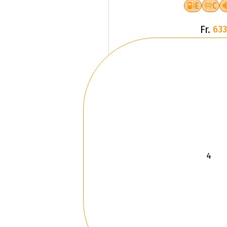
E
C
Fr.
633