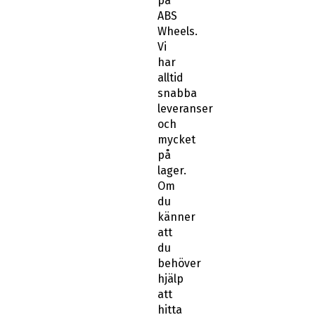
på
ABS
Wheels.
Vi
har
alltid
snabba
leveranser
och
mycket
på
lager.
Om
du
känner
att
du
behöver
hjälp
att
hitta