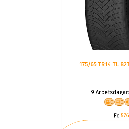
175/65 TR14 TL 82
9 Arbetsdagar
C
C
Fr.
576