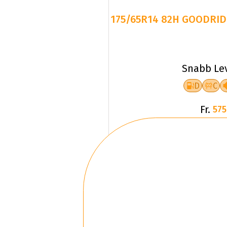
175/65R14 82H GOODRID
Snabb Le
D
C
Fr.
575