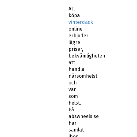
Att
köpa
vinterdäck
online
erbjuder
lägre
priser,
bekvämligheten
att
handla
närsomhelst
och
var
som
helst.
På
abswheels.se
har
samlat
ihop