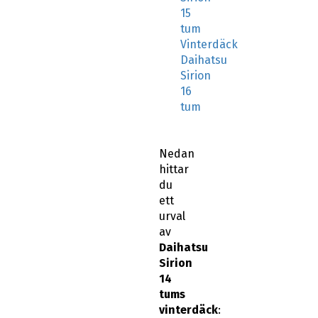
15
tum
Vinterdäck
Daihatsu
Sirion
16
tum
Nedan
hittar
du
ett
urval
av
Daihatsu
Sirion
14
tums
vinterdäck
: