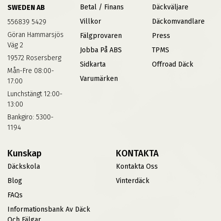
Betal / Finans
Däckväljare
SWEDEN AB
Villkor
Däckomvandlare
556839 5429
Göran Hammarsjös
Fälgprovaren
Press
Väg 2
Jobba På ABS
TPMS
19572 Rosersberg
Sidkarta
Offroad Däck
Mån-Fre 08:00-
Varumärken
17:00
Lunchstängt 12:00-
13:00
Bankgiro: 5300-
1194
Kunskap
KONTAKTA
Däckskola
Kontakta Oss
Blog
Vinterdäck
FAQs
Informationsbank Av Däck
Och Fälgar