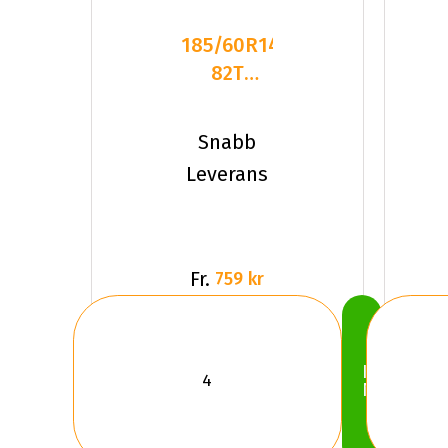
185/60R14
82T
Kumho
WinterCraft
Snabb
Ice Wi3
Leverans
Fr.
759 kr
Köp
Nu