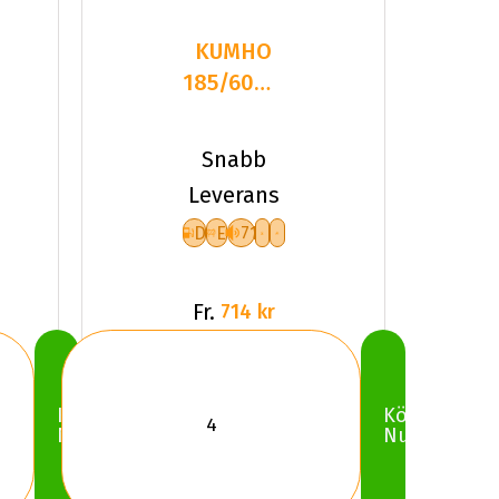
KUMHO
185/60R14
86T WI51
XL NC
Snabb
Leverans
D
E
71
Fr.
714 kr
Köp
Köp
Nu
Nu