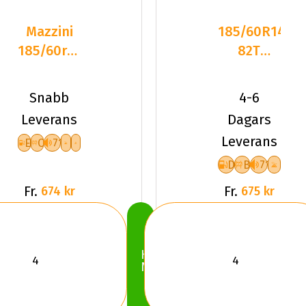
Mazzini
185/60R14
185/60r14
82T
82t
Kumho
Snowleopard
WinterCraft
Snabb
4-6
WP52 Fr
Leverans
Dagars
Leverans
E
C
71
D
B
71
Fr.
Fr.
674 kr
675 kr
Köp
Nu