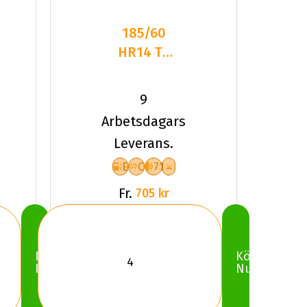
185/60
HR14 TL
82H TYF
4-
9
SEASON
Arbetsdagars
Leverans.
E
C
71
Fr.
705 kr
Köp
Köp
Nu
Nu