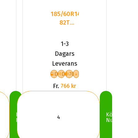
185/60R14
82T
Triangle
Snow
1-3
Lion
Dagars
TR777
Leverans
D
D
70
Fr.
766 kr
Köp
Köp
Nu
Nu