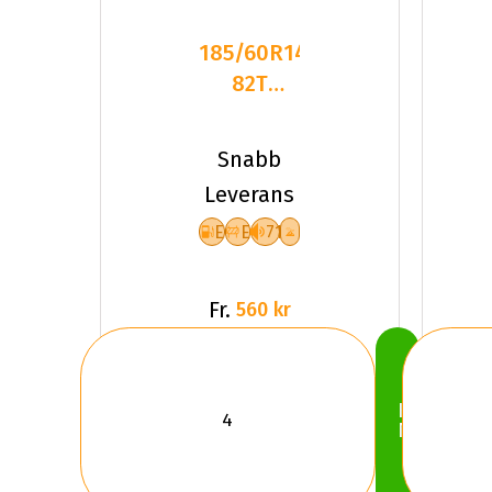
185/60R14
82T
GOODRIDE
SW618
Snabb
EEB71
Leverans
PCRW
E
E
71
Fr.
560 kr
Köp
Nu