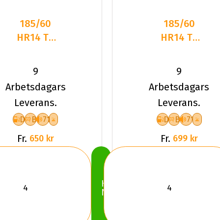
185/60
185/60
HR14 TL
HR14 TL
82H
82H TYF
ROADHOG
ALLSEASON
9
9
RGAS02
6
Arbetsdagars
Arbetsdagars
Leverans.
Leverans.
D
B
71
D
B
71
Fr.
Fr.
650 kr
699 kr
Köp
Nu