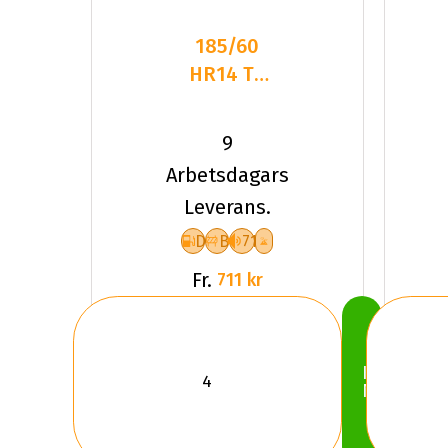
185/60
HR14 TL
82H
KUMHO
9
SOLUS 4S
Arbetsdagars
HA32
Leverans.
D
B
71
Fr.
711 kr
Köp
Nu