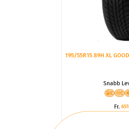
195/55R15 89H XL GOOD
Snabb Le
C
C
Fr.
651