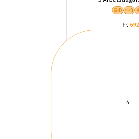
D
B
Fr.
692