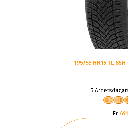
195/55 HR15 TL 85H
5 Arbetsdagar
C
B
Fr.
691