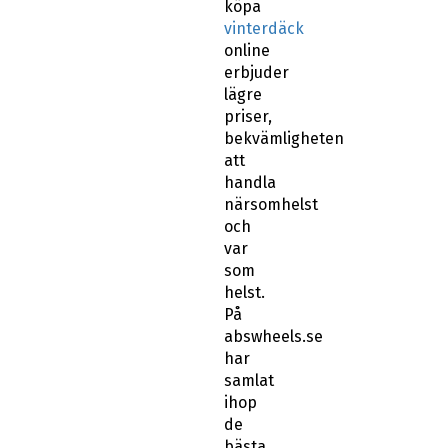
köpa
vinterdäck
online
erbjuder
lägre
priser,
bekvämligheten
att
handla
närsomhelst
och
var
som
helst.
På
abswheels.se
har
samlat
ihop
de
bästa