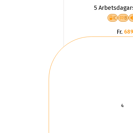
5 Arbetsdagar
C
B
Fr.
689