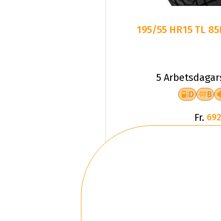
195/55 HR15 TL 8
5 Arbetsdagar
D
B
Fr.
692