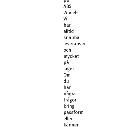
på
ABS
Wheels.
Vi
har
alltid
snabba
leveranser
och
mycket
på
lager.
Om
du
har
några
frågor
kring
passform
eller
känner