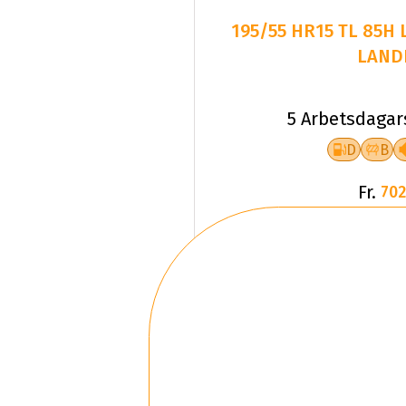
195/55 HR15 TL 85H
LAND
5 Arbetsdagar
D
B
Fr.
702