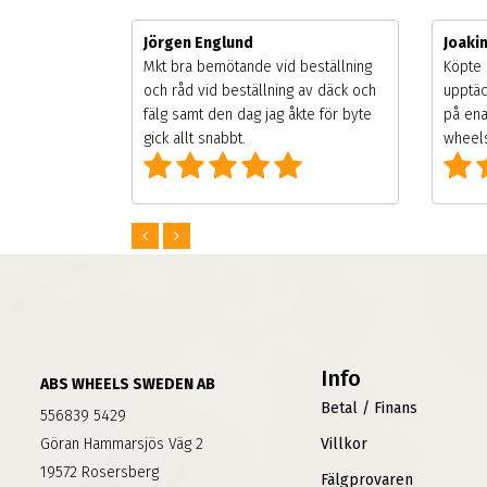
Jörgen Englund
Joaki
gsäsongen.
Mkt bra bemötande vid beställning
Köpte 
ning men
och råd vid beställning av däck och
upptäc
 väldigt
fälg samt den dag jag åkte för byte
på ena
g som alla
gick allt snabbt.
wheels
Info
ABS WHEELS SWEDEN AB
Betal / Finans
556839 5429
Göran Hammarsjös Väg 2
Villkor
19572 Rosersberg
Fälgprovaren