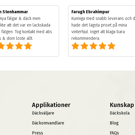
m Stenhammar
Farugh Ebrahimpur
nya fälgar & däck men
Kunniga med snabb leverans och 
kte att det var en lackskada
hade det lägsta priset på mina
 fälgen. Tog kontakt med abs
vinterhjul. Inget att klaga bara
 & dom löste allt.
rekommendera.
Applikationer
Kunskap
Däckväljare
Däckskola
Däckomvandlare
Blog
Press
FAQs