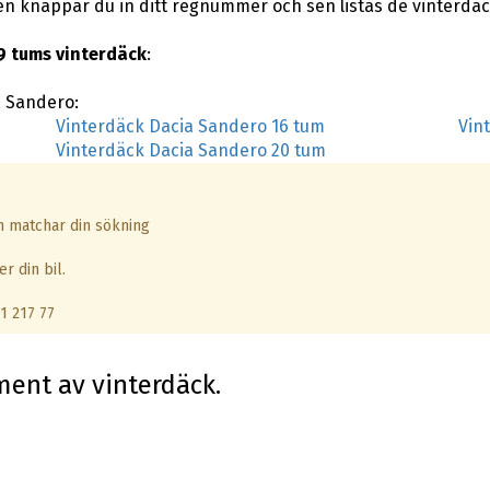
en knappar du in ditt regnummer och sen listas de vinterdä
9 tums vinterdäck
:
a Sandero:
Vinterdäck Dacia Sandero 16 tum
Vin
Vinterdäck Dacia Sandero 20 tum
om matchar din sökning
r din bil.
1 217 77
iment av vinterdäck.