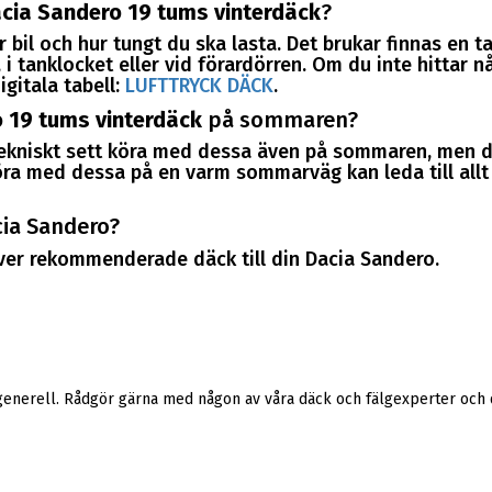
cia Sandero 19 tums vinterdäck
?
 bil och hur tungt du ska lasta. Det brukar finnas en t
i tanklocket eller vid förardörren. Om du inte hittar nå
igitala tabell:
LUFTTRYCK DÄCK
.
 19 tums vinterdäck
på sommaren?
tekniskt sett köra med dessa även på sommaren, men d
a med dessa på en varm sommarväg kan leda till allt i
cia Sandero?
 över rekommenderade däck till din Dacia Sandero.
generell. Rådgör gärna med någon av våra däck och fälgexperter och d