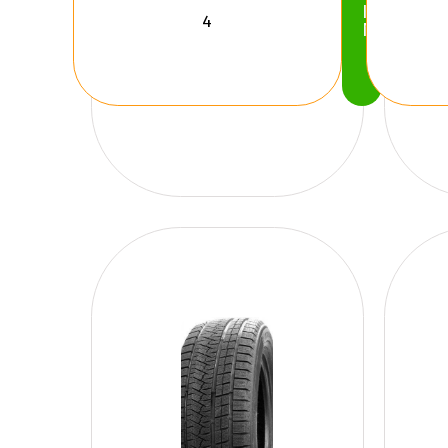
Köp
Nu