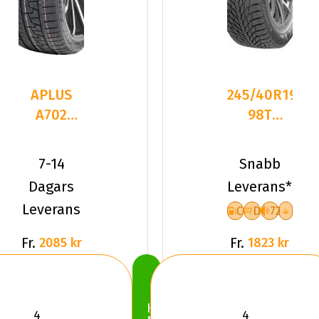
APLUS
245/40R19
A702
98T
245/40R19
Kumho
98 V XL
WinterCraft
7-14
Snabb
ICE WI5
Dagars
Leverans*
Leverans
C
D
72
Fr.
Fr.
2085 kr
1823 kr
Köp