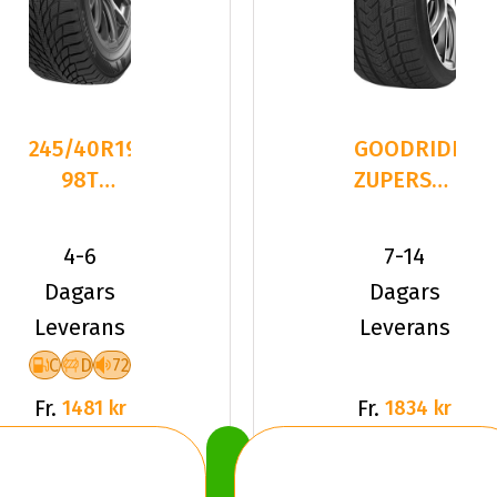
245/40R19
GOODRIDE
98T
ZUPERSNOW
Kumho
Z-507
WinterCraft
245/40R19
4-6
7-14
ICE WI5
98 V XL
Dagars
Dagars
Leverans
Leverans
C
D
72
Fr.
Fr.
1481 kr
1834 kr