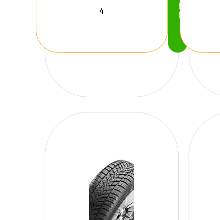
Köp
Nu