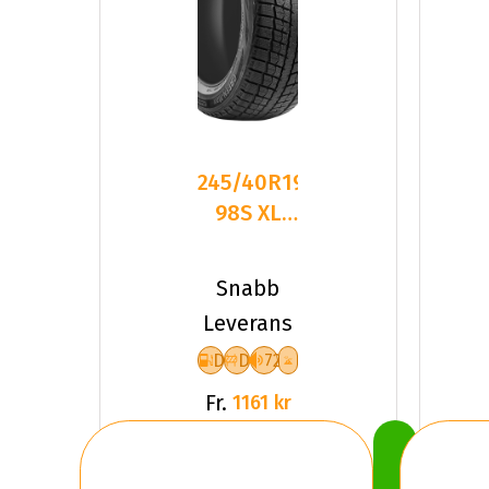
245/40R19
98S XL
LEAO
WINTER
Snabb
DEFENDER
Leverans
I
D
D
72
Fr.
1161 kr