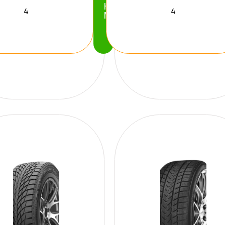
Köp
Nu