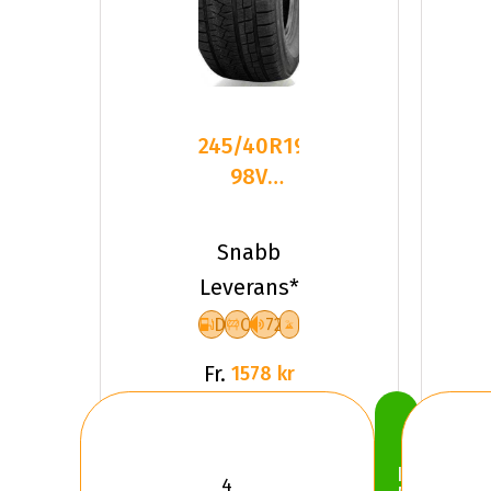
245/40R19
98V
Triangle
PL02 XL
Snabb
Friktion
Leverans*
2023
D
C
72
Fr.
1578 kr
Köp