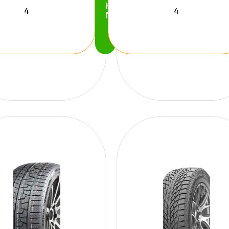
Köp
Nu