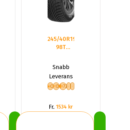
245/40R19
98T
Kumho
WinterCraft
Snabb
ICE WI5
Leverans
C
D
72
Fr.
1534 kr