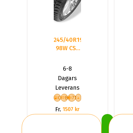
245/40R19
98W CST
Medallion
ACP1 XL
6-8
Friktion
Dagars
Leverans
C
B
71
Fr.
1507 kr