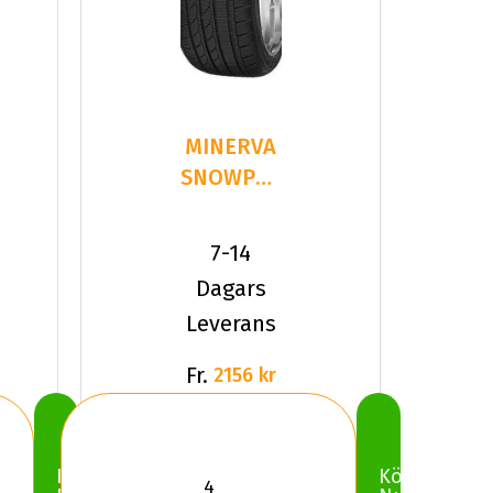
MINERVA
SNOWPOWER
2 S210
245/40R19
7-14
98 V XL
Dagars
Leverans
Fr.
2156 kr
Köp
Köp