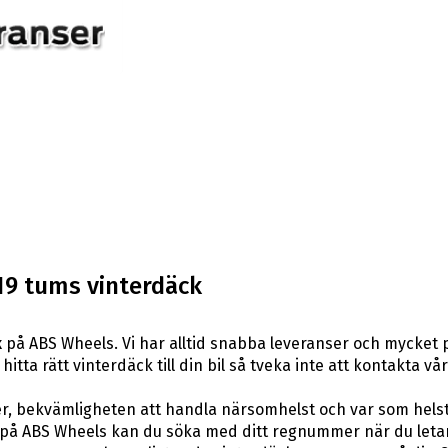
19 tums vinterdäck
k
på ABS Wheels. Vi har alltid snabba leveranser och mycket p
itta rätt vinterdäck till din bil så tveka inte att kontakta vå
er, bekvämligheten att handla närsomhelst och var som hels
å ABS Wheels kan du söka med ditt regnummer när du letar e