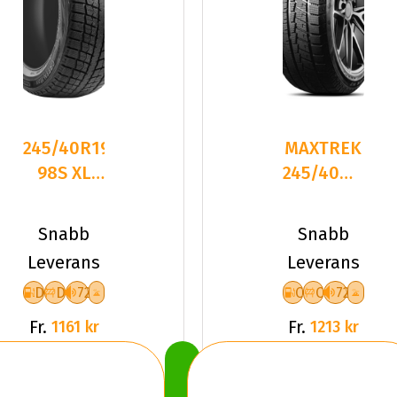
245/40R19
MAXTREK
98S XL
245/40R19
LEAO
98H TREK
WINTER
M7 PLUS
Snabb
Snabb
DEFENDER
Leverans
Leverans
I
D
D
72
C
C
72
Fr.
Fr.
1161 kr
1213 kr