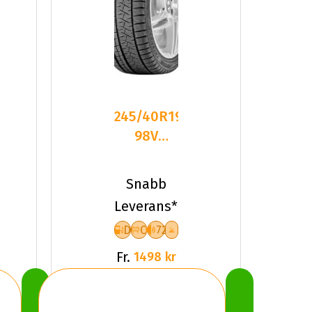
245/40R19
98V
Triangle
PL02 XL
Snabb
Friktion
Leverans*
2025
D
C
72
Fr.
1498 kr