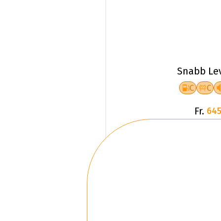
Snabb Le
C
C
Fr.
645