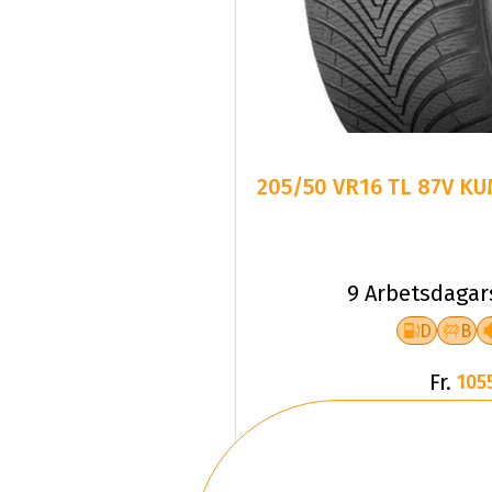
205/50 VR16 TL 87V K
9 Arbetsdagar
D
B
Fr.
105