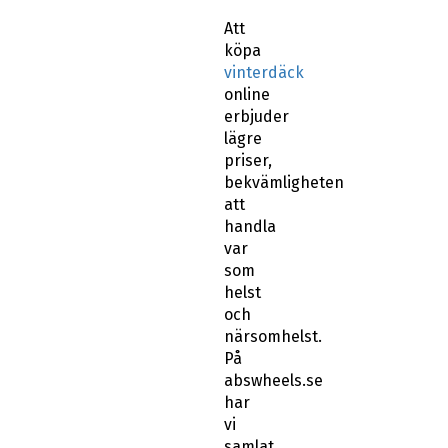
Att
köpa
vinterdäck
online
erbjuder
lägre
priser,
bekvämligheten
att
handla
var
som
helst
och
närsomhelst.
På
abswheels.se
har
vi
samlat