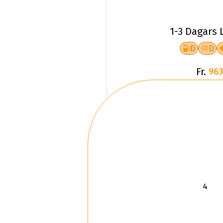
1-3 Dagars 
D
D
Fr.
963