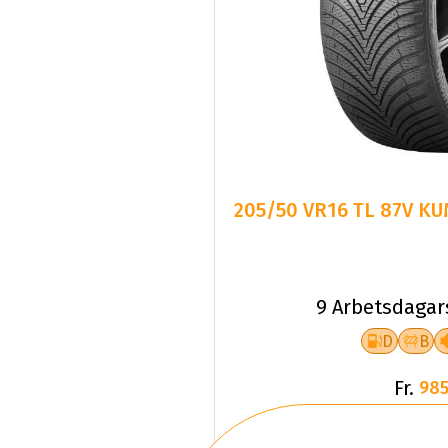
205/50 VR16 TL 87V K
9 Arbetsdagar
D
B
Fr.
985