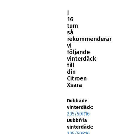
I
16
tum
så
rekommenderar
vi
följande
vinterdäck
till
din
Citroen
Xsara
Dubbade
vinterdäck:
205/50R16
Dubbfria
vinterdäck:
205/50R16