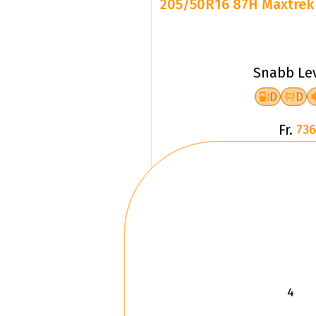
205/50R16 87H Maxtrek 
Snabb Le
D
D
Fr.
736