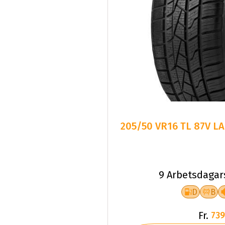
205/50 VR16 TL 87V L
9 Arbetsdagar
D
B
Fr.
739