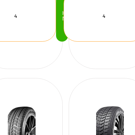
Köp
Nu