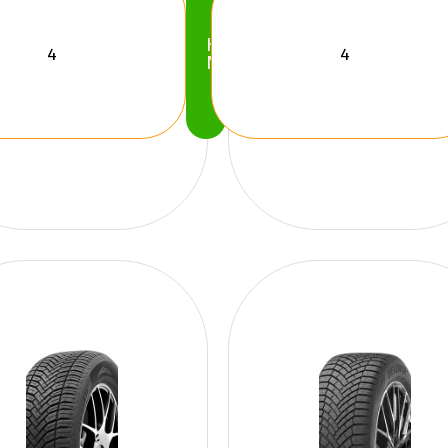
Köp
Nu