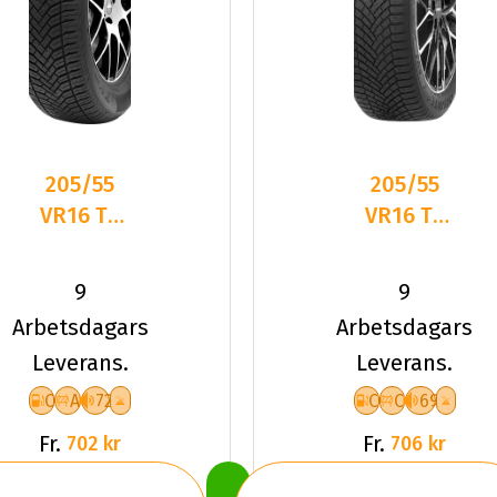
205/55
205/55
VR16 TL
VR16 TL
91V TYF
94V
ALLSEASON
DELINTE
9
9
6
AW7 XL
Arbetsdagars
Arbetsdagars
Leverans.
Leverans.
C
A
72
C
C
69
Fr.
Fr.
702 kr
706 kr