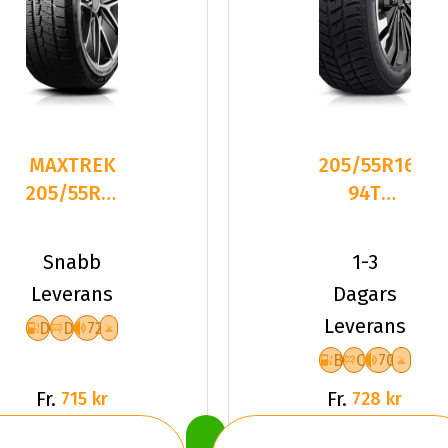
MAXTREK
205/55R16
205/55R16
94T
91H TREK
Dynamo
M7 PLUS
SNOW-H
Snabb
1-3
MSL01 XL
Leverans
Dagars
Fr
Leverans
D
D
72
B
C
70
Fr.
Fr.
715 kr
728 kr