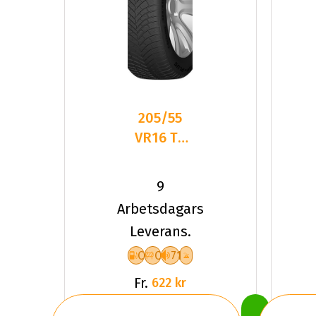
205/55
VR16 TL
94V DC
DASP-
9
PLUS XL
Arbetsdagars
Leverans.
C
C
71
Fr.
622 kr