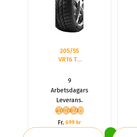
205/55
VR16 TL
94V TYF
4-
9
SEASON
Arbetsdagars
XL
Leverans.
C
C
72
Fr.
699 kr