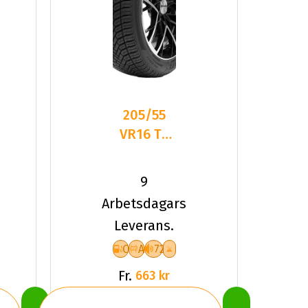
205/55
VR16 TL
91V
DELINTE
9
AW6
Arbetsdagars
Leverans.
C
A
72
Fr.
663 kr