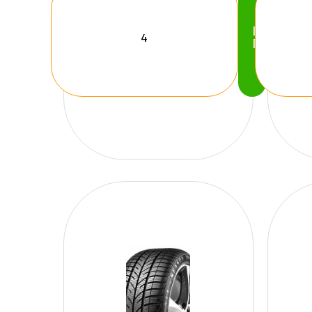
Köp
Nu