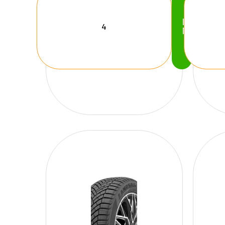
Köp
Nu