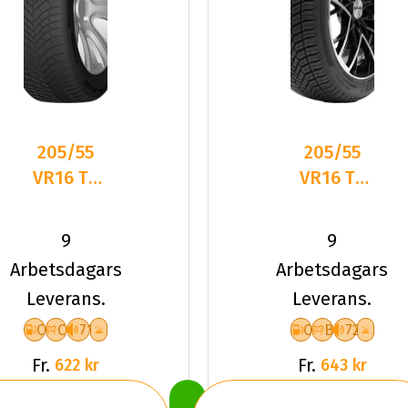
205/55
205/55
VR16 TL
VR16 TL
94V DC
94V
DASP-
DELINTE
9
9
PLUS XL
AW6 XL
Arbetsdagars
Arbetsdagars
Leverans.
Leverans.
C
C
71
C
B
72
Fr.
Fr.
622 kr
643 kr