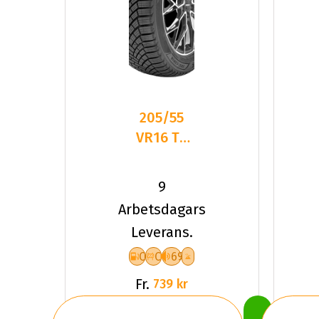
205/55
VR16 TL
94V
LANDSAIL
9
4-
Arbetsdagars
SEASONS
Leverans.
3 XL
C
C
69
Fr.
739 kr