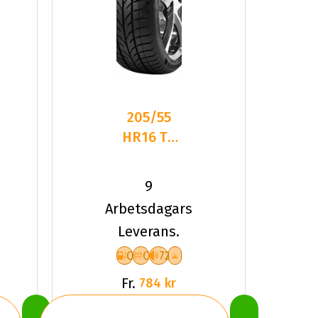
205/55
HR16 TL
91H TYF
4-
9
SEASON
Arbetsdagars
Leverans.
C
C
72
Fr.
784 kr