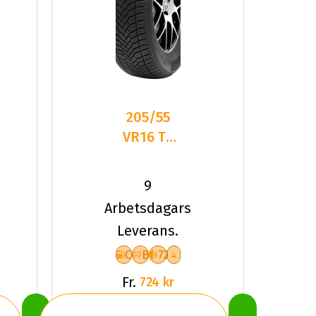
205/55
VR16 TL
94V TYF
ALLSEASON
9
6 XL
Arbetsdagars
Leverans.
C
B
72
Fr.
724 kr