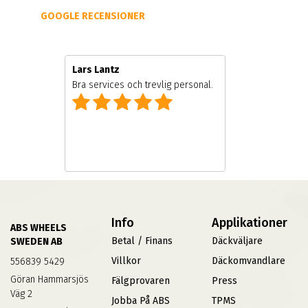
GOOGLE RECENSIONER
Lars Lantz
Bra services och trevlig personal.
Info
Applikationer
ABS WHEELS
Betal / Finans
Däckväljare
SWEDEN AB
Villkor
Däckomvandlare
556839 5429
Göran Hammarsjös
Fälgprovaren
Press
Väg 2
Jobba På ABS
TPMS