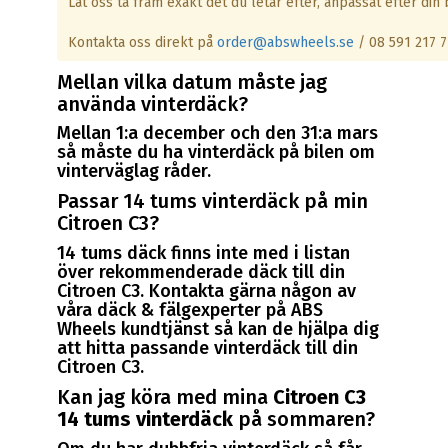
Låt oss ta fram exakt det du letar efter, anpassat efter din b
Kontakta oss direkt på
order@abswheels.se
/ 08 591 217 7
Mellan vilka datum måste jag
använda vinterdäck?
Mellan 1:a december och den 31:a mars
så måste du ha vinterdäck på bilen om
vinterväglag råder.
Passar 14 tums vinterdäck på min
Citroen C3?
14 tums däck finns inte med i listan
över rekommenderade däck till din
Citroen C3. Kontakta gärna någon av
våra däck & fälgexperter på ABS
Wheels kundtjänst så kan de hjälpa dig
att hitta passande vinterdäck till din
Citroen C3.
Kan jag köra med mina
Citroen C3
14 tums vinterdäck
på sommaren?