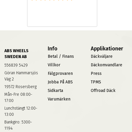
Info
Applikationer
ABS WHEELS
Betal / Finans
Däckväljare
SWEDEN AB
Villkor
Däckomvandlare
556839 5429
Göran Hammarsjös
Fälgprovaren
Press
Väg 2
Jobba På ABS
TPMS
19572 Rosersberg
Sidkarta
Offroad Däck
Mån-Fre 08:00-
Varumärken
17:00
Lunchstängt 12:00-
13:00
Bankgiro: 5300-
1194