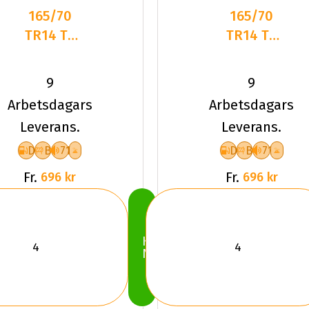
165/70
165/70
TR14 TL
TR14 TL
81T TYF
81T
ALLSEASON
LANDSAIL
9
9
6
WINTER
Arbetsdagars
Arbetsdagars
LANDER
Leverans.
Leverans.
D
B
71
D
B
71
Fr.
Fr.
696 kr
696 kr
Köp
Nu