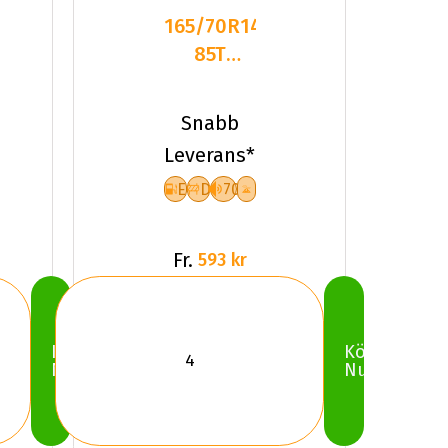
165/70R14
85T
Dynamo
SNOW-H
Snabb
MWH01
Leverans*
XL Fr
E
D
70
Fr.
593 kr
Köp
Köp
Nu
Nu