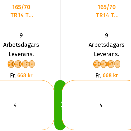
165/70
165/70
TR14 TL
TR14 TL
81T
81T
DELINTE
DELINTE
9
9
WD1
WD1
Arbetsdagars
Arbetsdagars
Leverans.
Leverans.
D
B
71
D
B
71
Fr.
Fr.
668 kr
668 kr
Köp
Nu