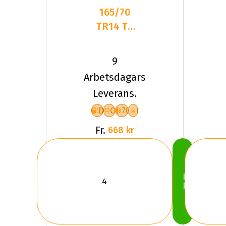
165/70
TR14 TL
81T
DELINTE
9
AW7
Arbetsdagars
Leverans.
D
C
70
Fr.
668 kr
Köp
Nu