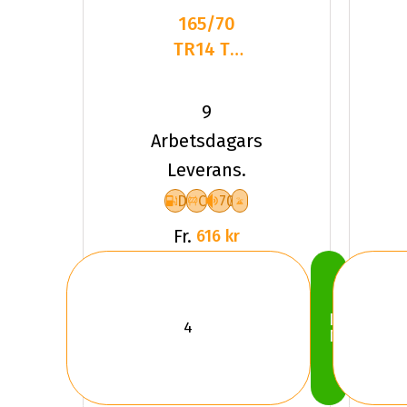
165/70
TR14 TL
81T
LANDSAIL
9
4-
Arbetsdagars
SEASONS
Leverans.
3
D
C
70
Fr.
616 kr
Köp
Nu