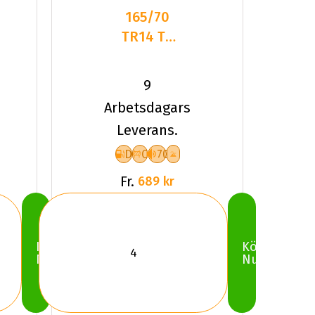
165/70
TR14 TL
85T
DELINTE
9
AW7 XL
Arbetsdagars
Leverans.
D
C
70
Fr.
689 kr
Köp
Köp
Nu
Nu