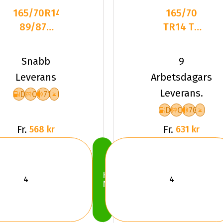
165/70R14C
165/70
89/87R
TR14 TL
ROCKBLADE
85T
ROCK
LANDSAIL
Snabb
9
989S D
4-
Leverans
Arbetsdagars
SEASONS
Leverans.
D
C
71
3 XL
D
C
70
Fr.
Fr.
568 kr
631 kr
Köp
Nu