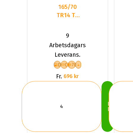
165/70
TR14 TL
81T
TYFOON
9
ALL-
Arbetsdagars
SEASON 7
Leverans.
D
C
70
Fr.
696 kr
Köp
Nu