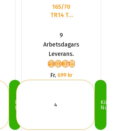
165/70
TR14 TL
81T TYF
4-
9
SEASON
Arbetsdagars
Leverans.
E
C
71
Fr.
699 kr
Köp
Köp
Nu
Nu