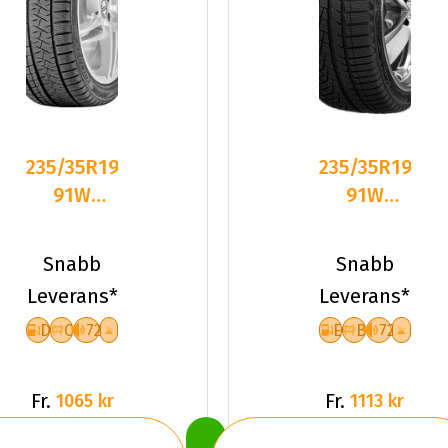
235/35R19
235/35R19
91W
91W
Triangle
Sailun ICE
PL02 XL
BLAZER
Snabb
Snabb
Friktion
Alpine
Leverans*
Leverans*
2025
D
C
72
E
B
72
Fr.
Fr.
1065 kr
1113 kr