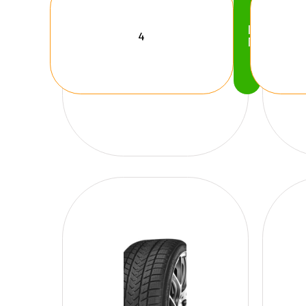
Köp
Nu