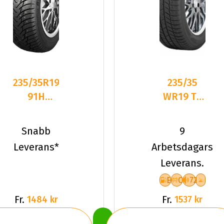
235/35R19
235/35
91H
WR19 TL
Nankang
91W TOYO
SW-8 XL
SNOWPROX
Snabb
9
Dubbat
S954
Leverans*
Arbetsdagars
2025
Leverans.
E
C
72
Fr.
Fr.
1484 kr
1537 kr