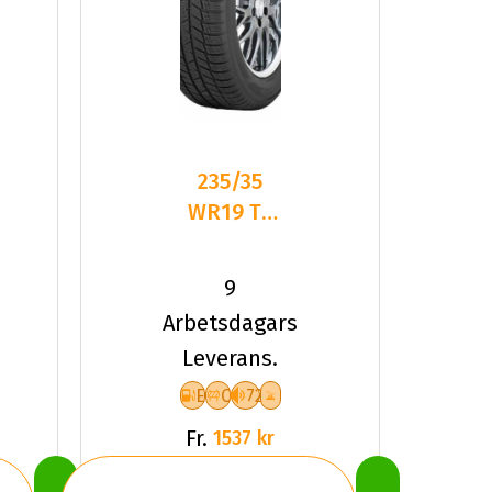
235/35
WR19 TL
91W TOYO
SNOWPROX
9
S954
Arbetsdagars
Leverans.
E
C
72
Fr.
1537 kr