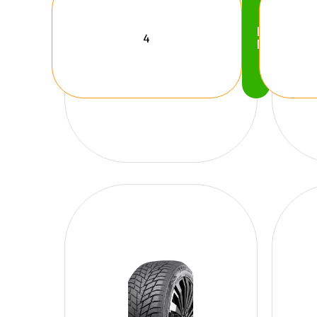
Köp
Nu