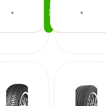
Köp
Nu