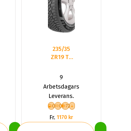
235/35
ZR19 TL
91Y PT
PT565
9
MULTI
Arbetsdagars
ACTION
Leverans.
XL
C
C
72
Fr.
1170 kr