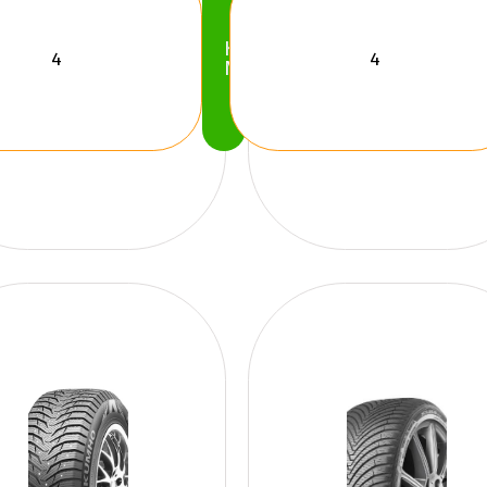
Köp
Nu