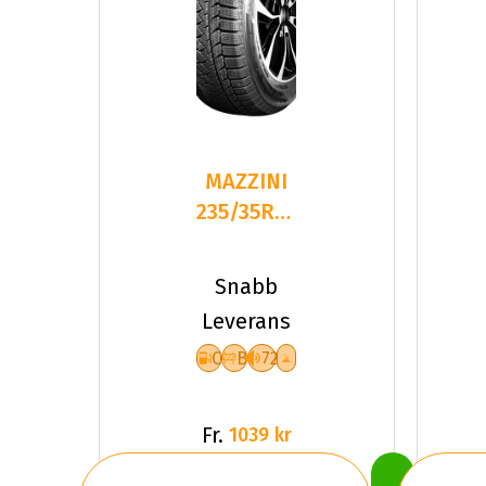
MAZZINI
235/35R19
91 SNOW
LEOPARD
Snabb
2
Leverans
C
B
72
Fr.
1039 kr