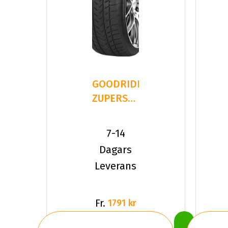
GOODRIDE
ZUPERSNOW
Z-507
235/35R19
7-14
91 V XL
Dagars
Leverans
Fr.
1791 kr