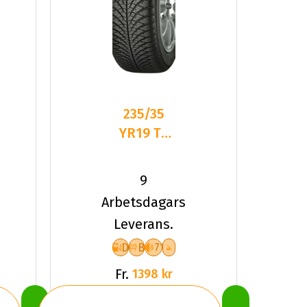
235/35
YR19 TL
91Y YOKO
BLUEARTH-
9
4S AW21
Arbetsdagars
Leverans.
D
B
71
Fr.
1398 kr