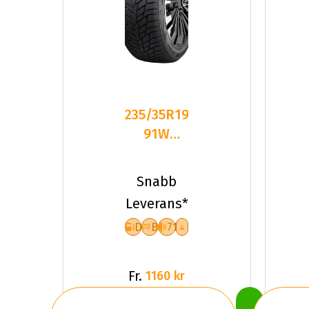
235/35R19
91W
Sailun ICE
BLAZER
Snabb
ALPINE
Leverans*
D
B
71
Fr.
1160 kr