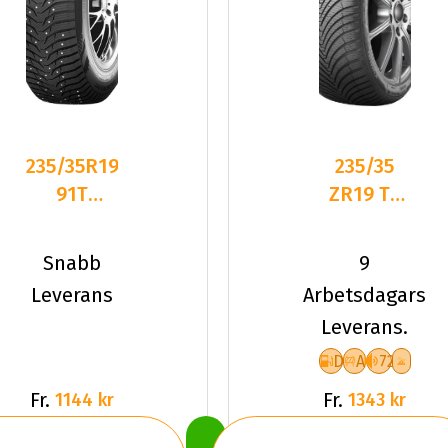
235/35R19
235/35
91T
ZR19 TL
Kumho
91Y
Wintercraft
KUMHO
Snabb
9
ICE WI3
SOLUS 4S
Leverans
Arbetsdagars
HA32 XL
Leverans.
D
A
72
Fr.
Fr.
1144 kr
1343 kr