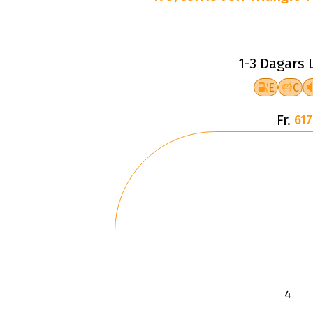
1-3 Dagars 
E
C
Fr.
617