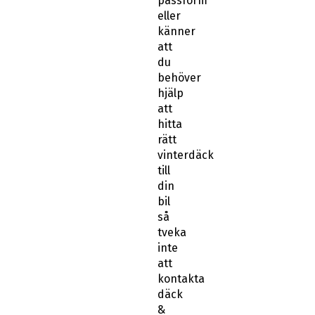
passform
eller
känner
att
du
behöver
hjälp
att
hitta
rätt
vinterdäck
till
din
bil
så
tveka
inte
att
kontakta
däck
&