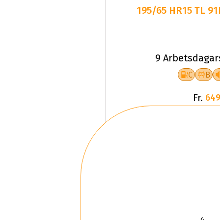
195/65 HR15 TL 9
9 Arbetsdagar
C
B
Fr.
649