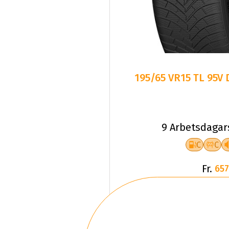
195/65 VR15 TL 95V
9 Arbetsdagar
C
C
Fr.
657