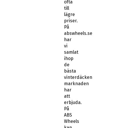
ofta
till
lägre
priser.
På
abswheels.se
har
vi
samlat
ihop
de
bästa
vinterdäcken
marknaden
har
att
erbjuda.
På
ABS
Wheels
kan