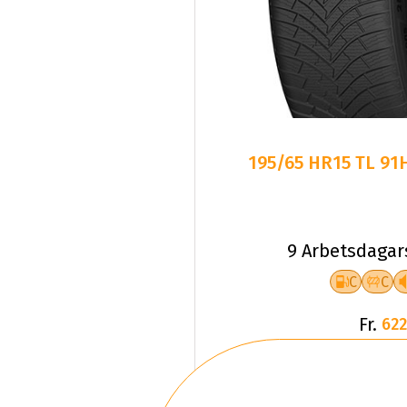
195/65 HR15 TL 91
9 Arbetsdagar
C
C
Fr.
622