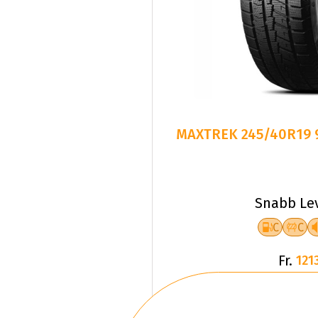
MAXTREK 245/40R19 
Snabb Le
C
C
Fr.
1213