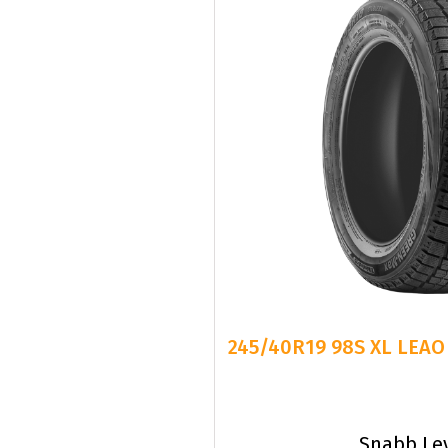
245/40R19 98S XL LEAO
Snabb Le