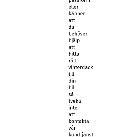
passform
eller
känner
att
du
behöver
hjälp
att
hitta
rätt
vinterdäck
till
din
bil
så
tveka
inte
att
kontakta
vår
kundtjänst.