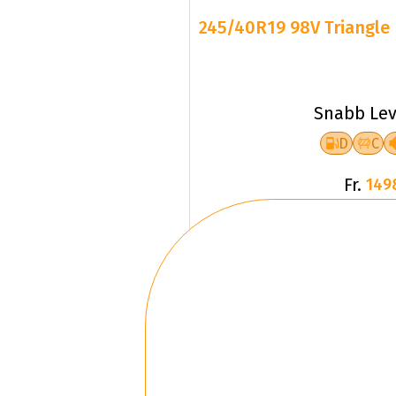
245/40R19 98V Triangle 
Snabb Lev
D
C
Fr.
149