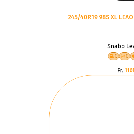
245/40R19 98S XL LEAO
Snabb Le
D
D
Fr.
1161