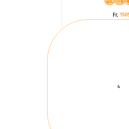
C
B
Fr.
150