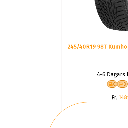
245/40R19 98T Kumho W
4-6 Dagars 
C
D
Fr.
148