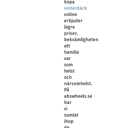
köpa
vinterdäck
online
erbjuder
lägre
priser,
bekvämligheten
att
handla
var
som
helst
och
närsomhelst.
På
abswheels.se
har
vi
samlat
ihop
de