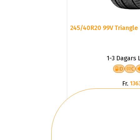
245/40R20 99V Triangle 
1-3 Dagars 
D
C
Fr.
136