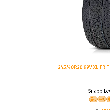
245/40R20 99V XL FR 
Snabb Le
C
C