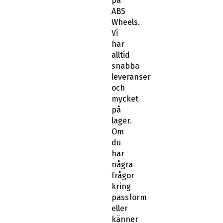
på
ABS
Wheels.
Vi
har
alltid
snabba
leveranser
och
mycket
på
lager.
Om
du
har
några
frågor
kring
passform
eller
känner