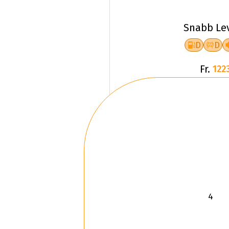
Snabb Le
D
D
Fr.
1223