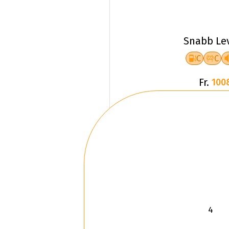
Snabb Le
C
C
Fr.
100