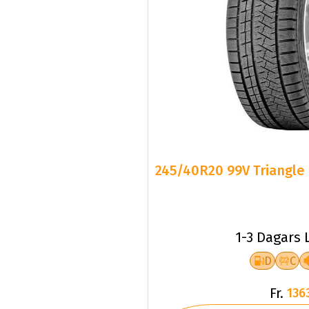
245/40R20 99V Triangle 
1-3 Dagars 
D
C
Fr.
136