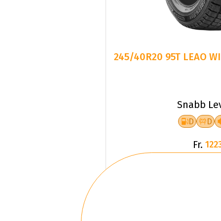
245/40R20 95T LEAO W
Snabb Le
D
D
Fr.
1223