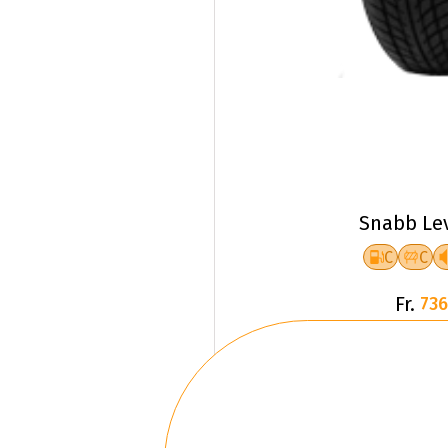
Snabb Le
C
C
Fr.
736