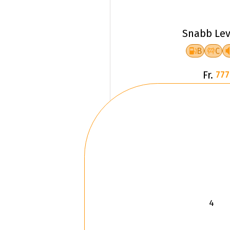
Snabb Lev
B
C
Fr.
777