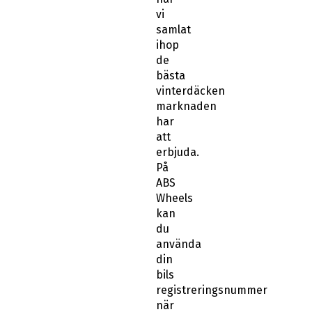
vi
samlat
ihop
de
bästa
vinterdäcken
marknaden
har
att
erbjuda.
På
ABS
Wheels
kan
du
använda
din
bils
registreringsnummer
när