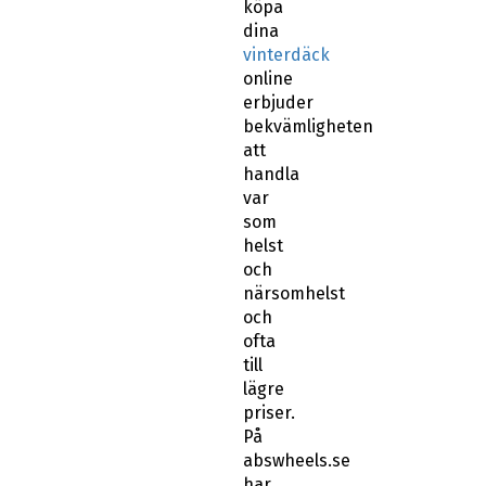
köpa
dina
vinterdäck
online
erbjuder
bekvämligheten
att
handla
var
som
helst
och
närsomhelst
och
ofta
till
lägre
priser.
På
abswheels.se
har