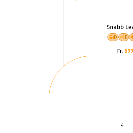
Snabb Le
D
E
Fr.
699