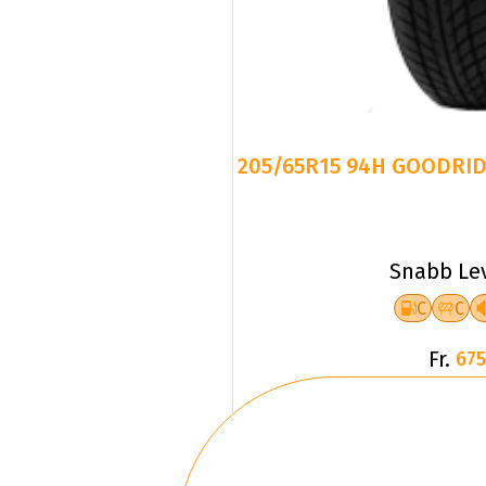
205/65R15 94H GOODRID
Snabb Le
C
C
Fr.
675