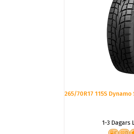
265/70R17 115S Dynam
1-3 Dagars 
C
D