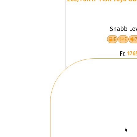
Snabb Le
E
E
Fr.
176