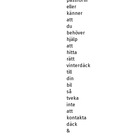
passform
eller
känner
att
du
behöver
hjälp
att
hitta
rätt
vinterdäck
till
din
bil
så
tveka
inte
att
kontakta
däck
&