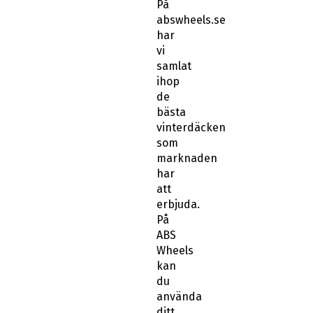
På
abswheels.se
har
vi
samlat
ihop
de
bästa
vinterdäcken
som
marknaden
har
att
erbjuda.
På
ABS
Wheels
kan
du
använda
ditt