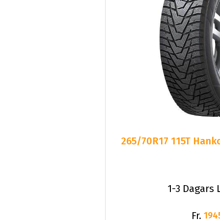
265/70R17 115T Hanko
1-3 Dagars 
Fr.
194