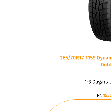
265/70R17 115S Dyn
Dub
1-3 Dagars 
Fr.
153