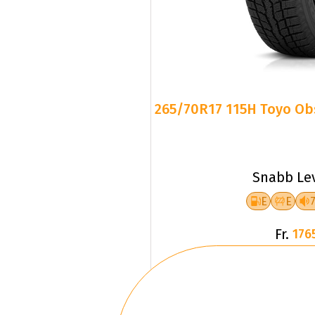
265/70R17 115H Toyo Obs
Snabb Le
E
E
Fr.
176