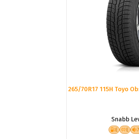
265/70R17 115H Toyo Obs
Snabb Le
E
E