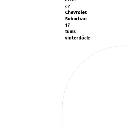
av
Chevrolet
Suburban
17
tums
vinterdäck
: