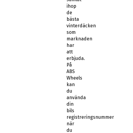
ihop
de
bästa
vinterdäcken
som
marknaden
har
att
erbjuda.
På
ABS
Wheels
kan
du
använda
din
bils
registreringsnummer
när
du