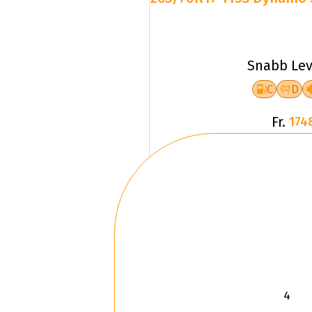
Snabb Lev
C
D
Fr.
174