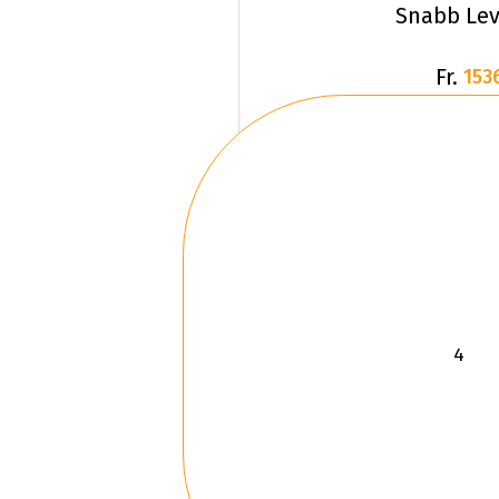
Snabb Lev
Fr.
153