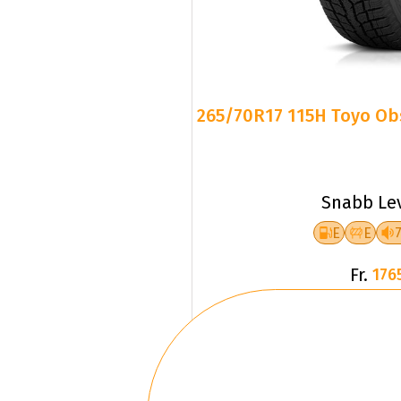
265/70R17 115H Toyo Obs
Snabb Le
E
E
Fr.
176