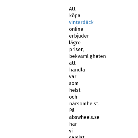
Att
köpa
vinterdäck
online
erbjuder
lägre
priser,
bekvämligheten
att
handla
var
som
helst
och
närsomhelst.
På
abswheels.se
har
vi
samlat