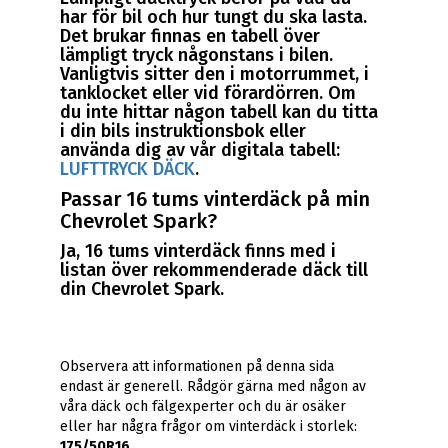
har för bil och hur tungt du ska lasta.
Det brukar finnas en tabell över
lämpligt tryck någonstans i bilen.
Vanligtvis sitter den i motorrummet, i
tanklocket eller vid förardörren. Om
du inte hittar någon tabell kan du titta
i din bils instruktionsbok eller
använda dig av vår digitala tabell:
LUFTTRYCK DÄCK
.
Passar 16 tums vinterdäck på min
Chevrolet Spark?
Ja, 16 tums vinterdäck finns med i
listan över rekommenderade däck till
din Chevrolet Spark.
Observera att informationen på denna sida
endast är generell. Rådgör gärna med någon av
våra däck och fälgexperter och du är osäker
eller har några frågor om vinterdäck i storlek:
175/50R16