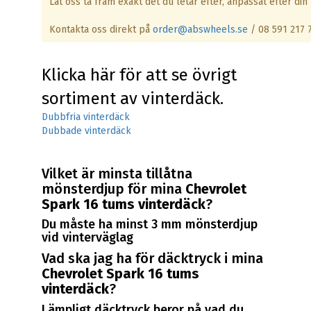
Låt oss ta fram exakt det du letar efter, anpassat efter din 
Kontakta oss direkt på
order@abswheels.se
/ 08 591 217 
Klicka här för att se övrigt
sortiment av vinterdäck.
Dubbfria vinterdäck
Dubbade vinterdäck
Vilket är minsta tillåtna
mönsterdjup för mina
Chevrolet
Spark 16 tums vinterdäck
?
Du måste ha minst 3 mm mönsterdjup
vid vinterväglag
Vad ska jag ha för däcktryck i mina
Chevrolet Spark 16 tums
vinterdäck
?
Lämpligt däcktryck beror på vad du