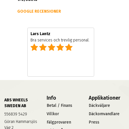
GOOGLE RECENSIONER
Lars Lantz
e
Bra services och trevlig personal.
Info
Applikationer
ABS WHEELS
Betal / Finans
Däckväljare
SWEDEN AB
Villkor
Däckomvandlare
556839 5429
Göran Hammarsjös
Fälgprovaren
Press
Väg 2