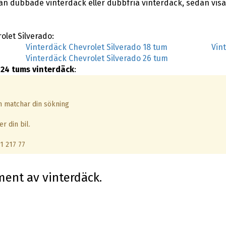
lan dubbade vinterdäck eller dubbfria vinterdäck, sedan vis
rolet Silverado:
Vinterdäck Chevrolet Silverado 18 tum
Vin
Vinterdäck Chevrolet Silverado 26 tum
 24 tums vinterdäck
:
om matchar din sökning
r din bil.
1 217 77
iment av vinterdäck.