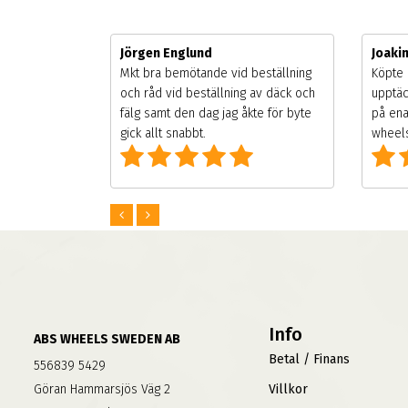
Jörgen Englund
Joaki
gsäsongen.
Mkt bra bemötande vid beställning
Köpte 
ning men
och råd vid beställning av däck och
upptäc
 väldigt
fälg samt den dag jag åkte för byte
på ena
g som alla
gick allt snabbt.
wheels
Info
ABS WHEELS SWEDEN AB
Betal / Finans
556839 5429
Göran Hammarsjös Väg 2
Villkor