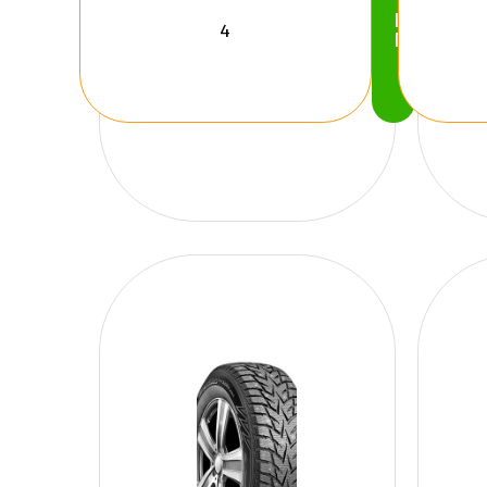
Köp
Nu