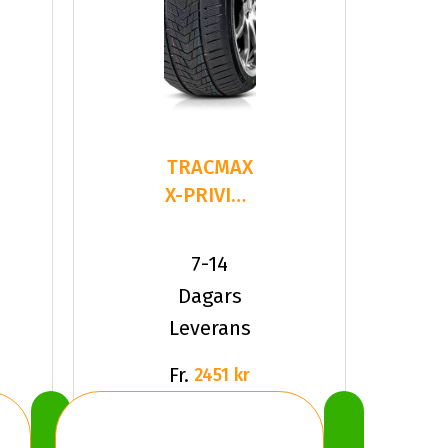
TRACMAX
X-PRIVILO
S330
275/55R20
7-14
117 V XL
Dagars
Leverans
Fr.
2451 kr