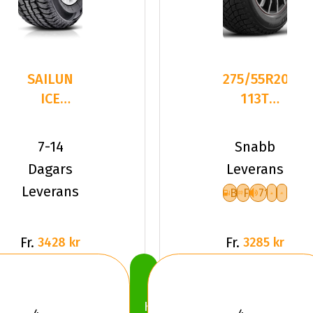
SAILUN
275/55R20
ICE
113T
BLAZER
Michelin
WST2
X-ICE
7-14
Snabb
275/55R20
SNOW
Dagars
Leverans
117 S
SUV
Leverans
B
F
71
Fr.
Fr.
3428 kr
3285 kr
Köp