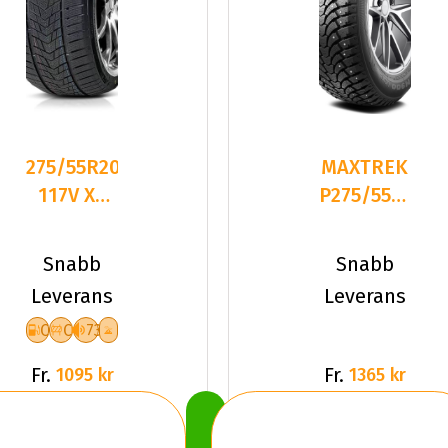
275/55R20
MAXTREK
117V XL
P275/55R20
FR
117T
TRACMAX
TREK
Snabb
Snabb
S330
M900 ICE
Leverans
Leverans
CCB73
C
C
73
Fr.
Fr.
1095 kr
1365 kr