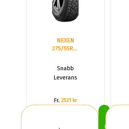
NEXEN
275/55R20
WINSPIKE
3 113T
Snabb
STUDDED
Leverans
Fr.
2521 kr
Köp