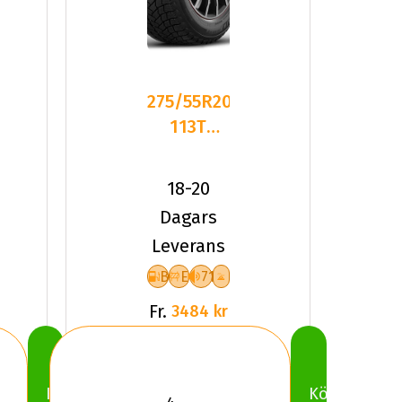
275/55R20
113T
Michelin
X-ICE
18-20
SNOW
Dagars
SUV
Leverans
B
E
71
Fr.
3484 kr
Köp
Köp