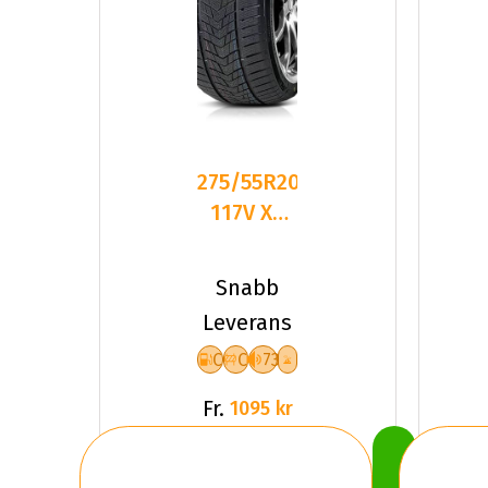
275/55R20
117V XL
FR
TRACMAX
Snabb
S330
Leverans
CCB73
C
C
73
Fr.
1095 kr