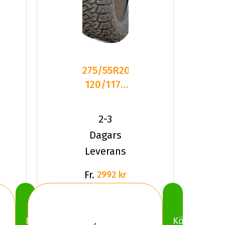
275/55R20
120/117S
Ridgeblade
XTS
2-3
Studd
Dagars
Leverans
Fr.
2992 kr
Köp
Köp