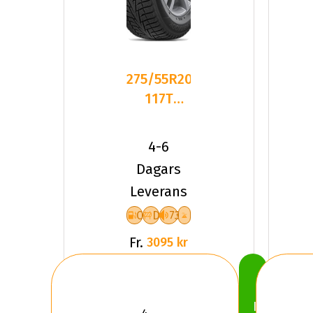
275/55R20
117T
Hankook
Winter
4-6
I*cept X
Dagars
Leverans
C
D
73
Fr.
3095 kr
Köp