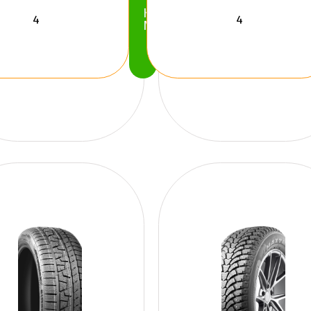
Köp
Nu