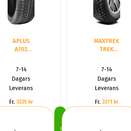
APLUS
MAXTREK
A702
TREK
275/55R20
M900 ICE
117 H XL
275/55R20
7-14
7-14
117 T XL
Dagars
Dagars
Leverans
Leverans
Fr.
Fr.
3225 kr
3271 kr
Köp