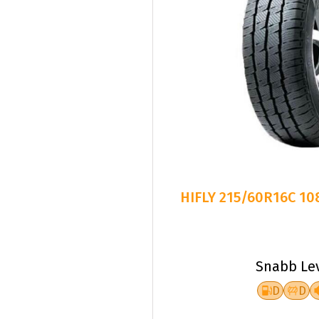
HIFLY 215/60R16C 10
Snabb Le
D
D