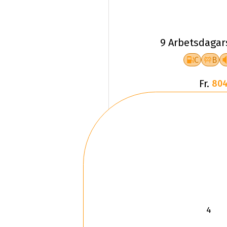
9 Arbetsdagar
C
B
Fr.
804