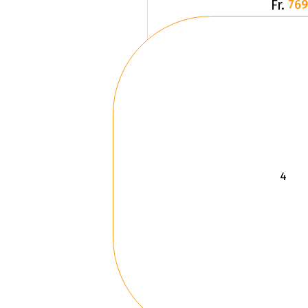
Fr.
769