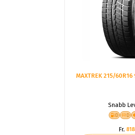
MAXTREK 215/60R16 
Snabb Le
D
D
Fr.
818