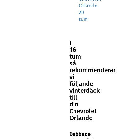
Orlando
20
tum
I
16
tum
så
rekommenderar
vi
följande
vinterdäck
till
din
Chevrolet
Orlando
Dubbade