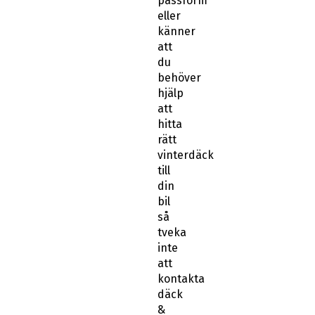
passform
eller
känner
att
du
behöver
hjälp
att
hitta
rätt
vinterdäck
till
din
bil
så
tveka
inte
att
kontakta
däck
&