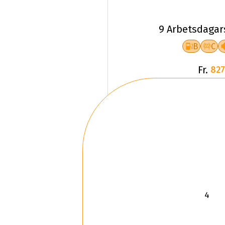
9 Arbetsdagar
B
C
Fr.
827