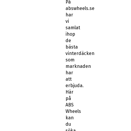
På
abswheels.se
har
vi
samlat
ihop
de
bästa
vinterdäcken
som
marknaden
har
att
erbjuda.
Här
på
ABS
Wheels
kan
du
söka