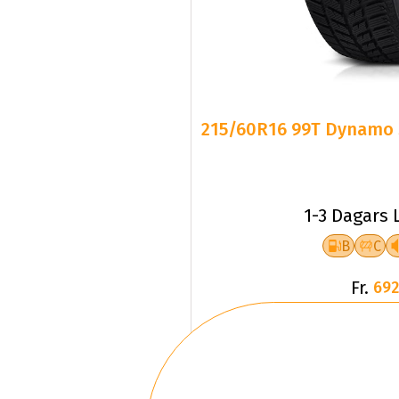
215/60R16 99T Dynamo 
1-3 Dagars 
B
C
Fr.
692