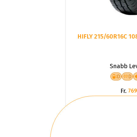
HIFLY 215/60R16C 10
Snabb Le
D
D
Fr.
769