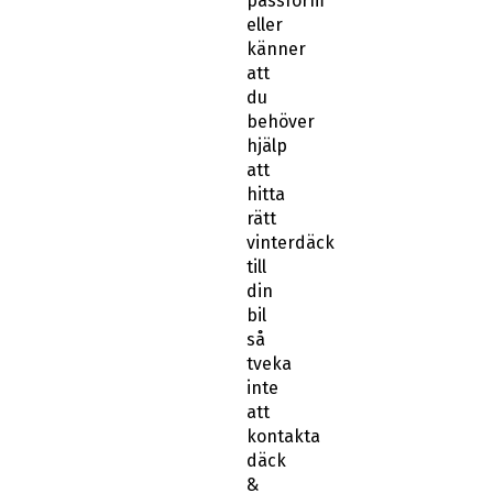
passform
eller
känner
att
du
behöver
hjälp
att
hitta
rätt
vinterdäck
till
din
bil
så
tveka
inte
att
kontakta
däck
&