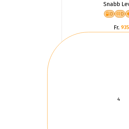
Snabb Le
D
D
Fr.
935