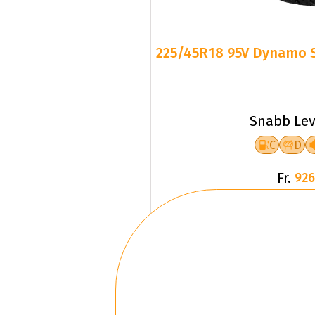
225/45R18 95V Dynamo 
Snabb Lev
C
D
Fr.
926