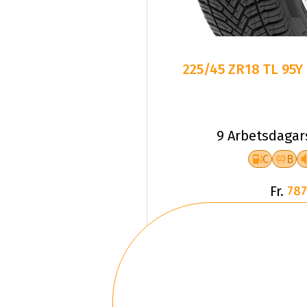
225/45 ZR18 TL 95Y
9 Arbetsdagar
C
B
Fr.
787