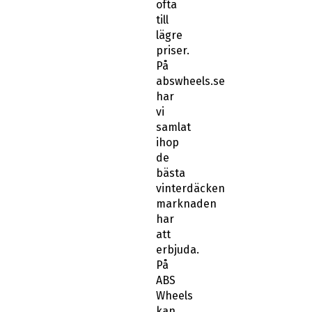
ofta
till
lägre
priser.
På
abswheels.se
har
vi
samlat
ihop
de
bästa
vinterdäcken
marknaden
har
att
erbjuda.
På
ABS
Wheels
kan