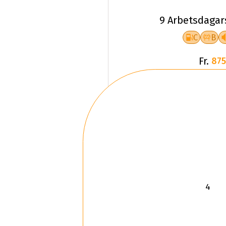
9 Arbetsdagar
C
B
Fr.
875