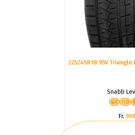
225/45R18 95V Triangle 
Snabb Lev
C
D
Fr.
968