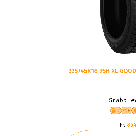
225/45R18 95H XL GOOD
Snabb Le
D
E
Fr.
864