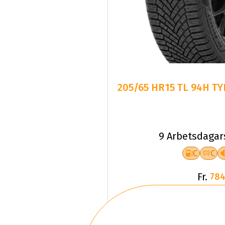
205/65 HR15 TL 94H T
9 Arbetsdagar
C
C
Fr.
784