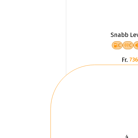
Snabb Le
C
C
Fr.
736