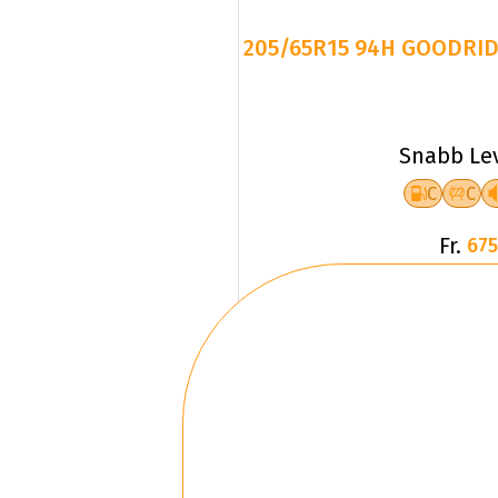
205/65R15 94H GOODRID
Snabb Le
C
C
Fr.
675