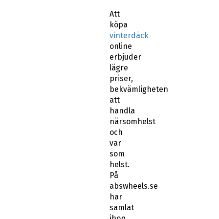
Att
köpa
vinterdäck
online
erbjuder
lägre
priser,
bekvämligheten
att
handla
närsomhelst
och
var
som
helst.
På
abswheels.se
har
samlat
ihop