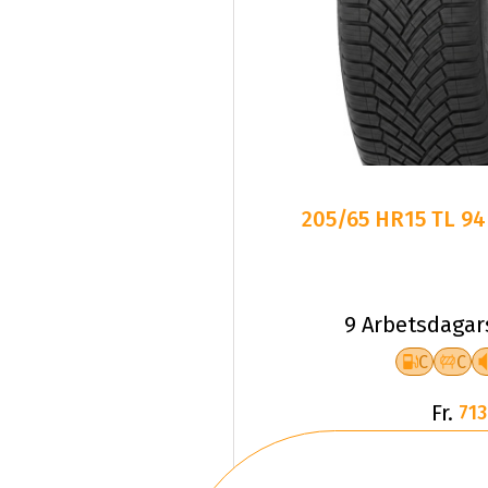
205/65 HR15 TL 9
9 Arbetsdagar
C
C
Fr.
713