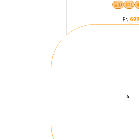
D
E
Fr.
699